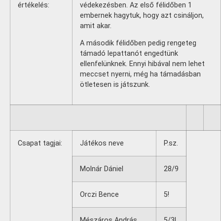
értékelés:
védekezésben. Az első félidőben 1
embernek hagytuk, hogy azt csináljon,
amit akar.
A második félidőben pedig rengeteg
támadó lepattanót engedtünk
ellenfelünknek. Ennyi hibával nem lehet
meccset nyerni, még ha támadásban
ötletesen is játszunk.
Csapat tagjai:
Játékos neve
P.sz.
Molnár Dániel
28/9
Orczi Bence
5!
Mészáros András
5/3!