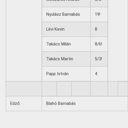
Nyulász Barnabás
19!
Lévi Kevin
8
Takács Milán
8/6!
Takács Martin
5/3!
Papp István
4
Edző:
Blahó Barnabás