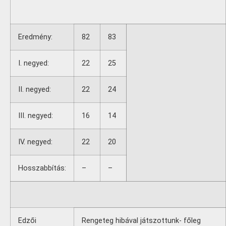
Eredmény:
82
83
I. negyed:
22
25
II. negyed:
22
24
III. negyed:
16
14
IV. negyed:
22
20
Hosszabbítás:
–
–
Edzői
Rengeteg hibával játszottunk- főleg