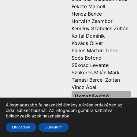
Fekete Marcell
Hencz Bence
Horváth Zsombor
Kemény Szabolcs Zoltán
Koltai Dominik
Kovács Olivér
Pallos Márton Tibor
Soós Botond
Sükösd Levente
Szakeres Milán Márk
Tamási Bercel Zoltán
Vincz Ábel
Vezetőedző:
A legmagasabb felhasználói élmény elérése érdekében az
Szigetvári Zoltán
oldal sütiket használ. Az Elfogadom gombra kattintva
beleegyezik azok használatába.
Elfogadom
Elutasítom