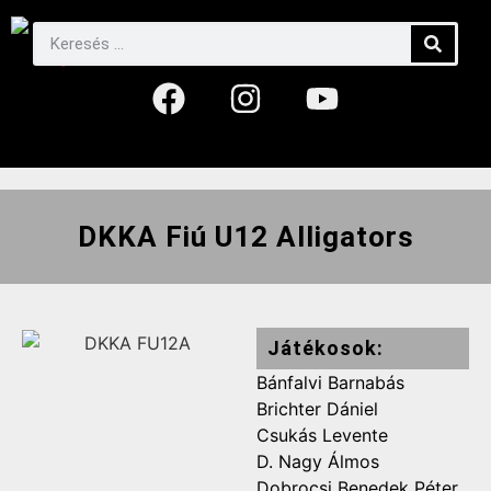
DKKA Fiú U12 Alligators
Játékosok:
Bánfalvi Barnabás
Brichter Dániel
Csukás Levente
D. Nagy Álmos
Dobrocsi Benedek Péter