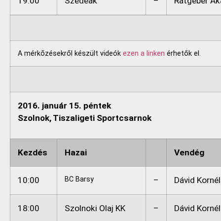
19:00
Szedeák
–
Rátgéber A
A mérkőzésekről készült videók
ezen a linken
érhetők el.
2016. január 15. péntek
Szolnok, Tiszaligeti Sportcsarnok
Kezdés
Hazai
Vendég
10:00
BC Barsy
–
Dávid Korné
18:00
Szolnoki Olaj KK
–
Dávid Korné