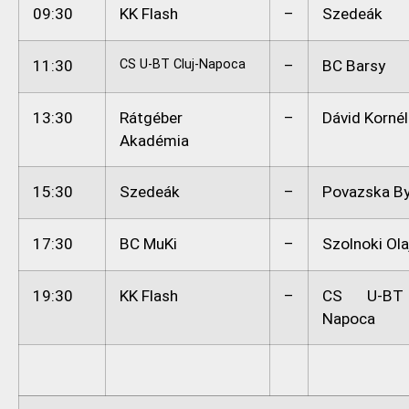
09:30
KK Flash
–
Szedeák
11:30
CS U-BT Cluj-Napoca
–
BC Barsy
13:30
Rátgéber
–
Dávid Korné
Akadémia
15:30
Szedeák
–
Povazska By
17:30
BC MuKi
–
Szolnoki Ola
19:30
KK Flash
–
CS U-BT 
Napoca