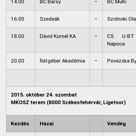
14:00
BC Barsy
–
BC MuKi
16:00
Szedeák
–
Szolnoki Ola
18:00
Dávid Kornél KA
–
CS U-BT 
Napoca
20:00
Rátgéber Akadémia
–
Povazska By
2015. október 24. szombat
MKOSZ terem (8000 Székesfehérvár, Ligetsor)
Kezdés
Hazai
Vendég