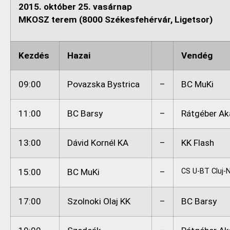
2015. október 25. vasárnap
MKOSZ terem (8000 Székesfehérvár, Ligetsor)
Kezdés
Hazai
Vendég
09:00
Povazska Bystrica
–
BC MuKi
11:00
BC Barsy
–
Rátgéber A
13:00
Dávid Kornél KA
–
KK Flash
15:00
BC MuKi
–
CS U-BT Cluj-
17:00
Szolnoki Olaj KK
–
BC Barsy