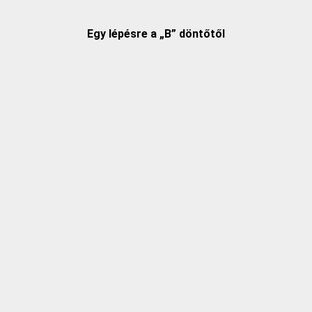
Egy lépésre a „B” döntőtől