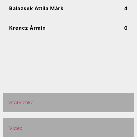
Balazsek Attila Márk
4
Krencz Ármin
0
Statisztika
Video