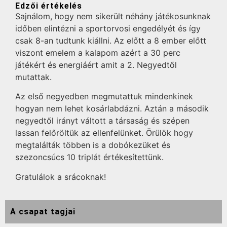
Edzői értékelés
Sajnálom, hogy nem sikerült néhány játékosunknak
időben elintézni a sportorvosi engedélyét és így
csak 8-an tudtunk kiállni. Az előtt a 8 ember előtt
viszont emelem a kalapom azért a 30 perc
játékért és energiáért amit a 2. Negyedtől
mutattak.
Az első negyedben megmutattuk mindenkinek
hogyan nem lehet kosárlabdázni. Aztán a második
negyedtől irányt váltott a társaság és szépen
lassan felőröltük az ellenfelünket. Örülök hogy
megtalálták többen is a dobókezüket és
szezoncsúcs 10 triplát értékesítettünk.
Gratulálok a srácoknak!
A csapat tagjai