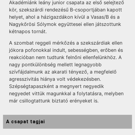
Akadémiánk leány junior csapata az első selejtező
kör, szekszárdi rendezésű B-csoportjában kapott
helyet, ahol a házigazdákon kívül a Vasas/B és a
Nagykőrösi Sólymok együttesei ellen játszottunk
kétnapos tornát.
A szombat reggeli mérkőzés a szekszárdiak ellen
jókora pofonokkal indult, sebességben, erőben és
reakcióban nem tudtunk felnőni ellenfelünkhöz. A
nagy pontkülönbség mellett legnagyobb
szívfájdalmunk az akarati tényező, a megfelelő
agresszivitás hiánya volt védekezésben.
Szépségtapaszként a megnyert negyedik
negyedet vittük magunkkal a folytatásra, melyben
már csillogtattunk biztató erényeket is.
A csapat tagjai