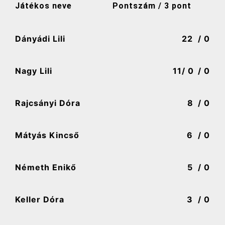
Játékos neve
Pontszám / 3 pont
Dányádi Lili
22
/ 0
Nagy Lili
11
/ 0
/ 0
Rajcsányi Dóra
8
/ 0
Mátyás Kincső
6
/ 0
Németh Enikő
5
/ 0
Keller Dóra
3
/ 0