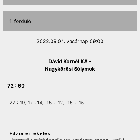
1. forduló
2022.09.04. vasárnap 09:00
Dávid Kornél KA -
Nagykőrösi Sólymok
72 :
60
27 :
19,
17 :
14,
15 :
12,
15 :
15
Edzői értékelés
Harmadik mérkőzésünkre vasárnap reggel került