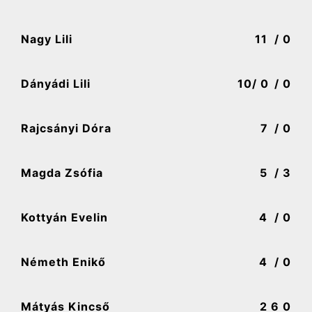
Nagy Lili
11
/ 0
Dányádi Lili
10
/ 0
/ 0
Rajcsányi Dóra
7
/ 0
Magda Zsófia
5
/ 3
Kottyán Evelin
4
/ 0
Németh Enikő
4
/ 0
Mátyás Kincső
2
6 0