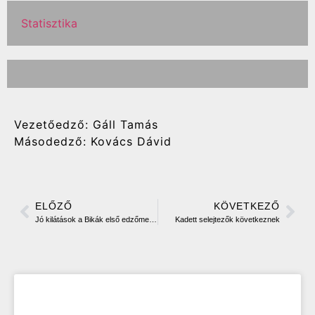
Statisztika
Vezetőedző: Gáll Tamás
Másodedző: Kovács Dávid
ELŐZŐ
KÖVETKEZŐ
Jó kilátások a Bikák első edzőmeccsén
Kadett selejtezők következnek