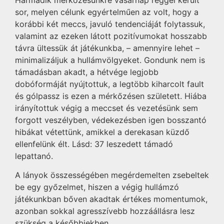
sor, melyen célunk egyértelműen az volt, hogy a
korábbi két meccs, javuló tendenciáját folytassuk,
valamint az ezeken látott pozitívumokat hosszabb
távra ültessük át játékunkba, – amennyire lehet –
minimalizáljuk a hullámvölgyeket. Gondunk nem is
támadásban akadt, a hétvége legjobb
dobóformáját nyújtottuk, a legtöbb kiharcolt fault
és gólpassz is ezen a mérkőzésen született. Hiába
irányítottuk végig a meccset és vezetésünk sem
forgott veszélyben, védekezésben igen bosszantó
hibákat vétettünk, amikkel a derekasan küzdő
ellenfelünk élt. Lásd: 37 leszedett támadó
lepattanó.
A lányok összességében megérdemelten zsebeltek
be egy győzelmet, hiszen a végig hullámzó
játékunkban bőven akadtak értékes momentumok,
azonban sokkal agresszívebb hozzáállásra lesz
szükség a későbbiekben.