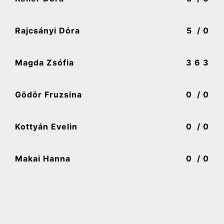
Rajcsányi Dóra
5
/ 0
Magda Zsófia
3
6 3
Gödör Fruzsina
0
/ 0
Kottyán Evelin
0
/ 0
Makai Hanna
0
/ 0