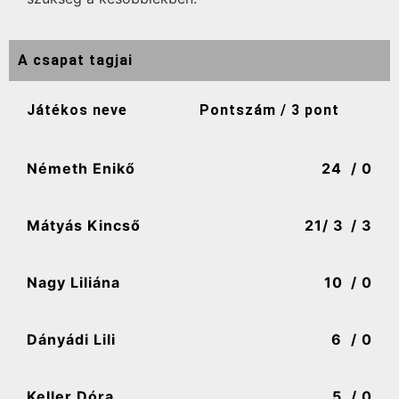
A csapat tagjai
Játékos neve
Pontszám / 3 pont
Németh Enikő
24
/ 0
Mátyás Kincső
21
/ 3
/ 3
Nagy Liliána
10
/ 0
Dányádi Lili
6
/ 0
Keller Dóra
5
/ 0