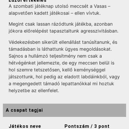
Edzői értékelés
A szombati játéknap utolsó meccsét a Vasas –
alapvetően kadett játékosai – ellen vívtuk.
Megint csak lassan rázódtunk játékba, azonban
jókora előrelépést tapasztaltunk agresszivitásban.
Védekezésben sikerült ellenállást tanúsítanunk, és
támadásban is láthattunk ügyes megoldásokat.
Sajnos a hullámzó teljesítmény nem csak a
hétvégénket jellemezte, de egy meccsen belül is
hol szemre tetszetősen, kellő keménységgel
játszottunk, hol pedig az eladott labdáinkból, vagy
a megengedett támadó lepattanókkal mi hoztuk
helyzetbe az ellenfelet.
A csapat tagjai
Játékos neve
Pontszám / 3 pont