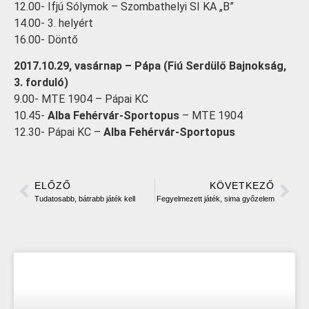
12.00- Ifjú Sólymok – Szombathelyi SI KA „B”
14.00- 3. helyért
16.00- Döntő
2017.10.29, vasárnap – Pápa (Fiú Serdülő Bajnokság,
3. forduló)
9.00- MTE 1904 – Pápai KC
10.45-
Alba Fehérvár-Sportopus
– MTE 1904
12.30- Pápai KC –
Alba Fehérvár-Sportopus
ELŐZŐ
KÖVETKEZŐ
Tudatosabb, bátrabb játék kell
Fegyelmezett játék, sima győzelem