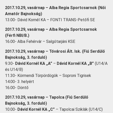
2017.10.29, vasárnap – Alba Regia Sportcsarnok (Női
Amatőr Bajnokság)
13.00- Dávid Kornél KA – FONTI TRANS-Petőfi SE
2017.10.29, vasárnap – Alba Regia Sportcsarnok
(Férfi NBI/B.)
16.00- Alba Fehérvár – Salgótarjáni KSE
2017.10.29, vasárnap – Tóvárosi Ált. Isk. (Fiú Serdülő
Bajnokság, 3. forduló)
9.30-
Dávid Kornél KA „A”
–
Dávid Kornél KA „B”
(U14/A
és U14/B)
11.30- Körmendi Törpördögök – Soproni Tigrisek
14.00- 3. helyért
16.00- Döntő
2017.10.29, vasárnap – Tapolca (Fiú Serdülő
Bajnokság, 3. forduló)
10.00-
Dávid Kornél KA „C”
– Tapolcai Sziklák (U14/C)