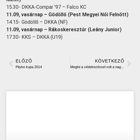
15.30- DKKA-Compar ’97 – Falco KC
11.09, vasárnap – Gödöllő (Pest Megyei Női Felnőtt)
14.15- Gödöllő – DKKA (NF)
11.09, vasárnap – Rákoskeresztúr (Leány Junior)
17.30- KKS – DKKA (U19)
ELŐZŐ
KÖVETKEZŐ
Pityke kupa 2014
Megint a védekezéssel volt a nagyobb gond