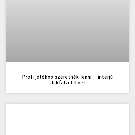
Profi játékos szeretnék lenni – interjú
Jákfalvi Lilivel