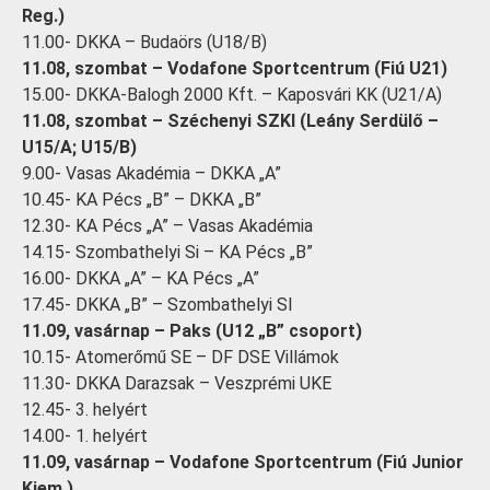
Reg.)
11.00- DKKA – Budaörs (U18/B)
11.08, szombat – Vodafone Sportcentrum (Fiú U21)
15.00- DKKA-Balogh 2000 Kft. – Kaposvári KK (U21/A)
11.08, szombat – Széchenyi SZKI (Leány Serdülő –
U15/A; U15/B)
9.00- Vasas Akadémia – DKKA „A”
10.45- KA Pécs „B” – DKKA „B”
12.30- KA Pécs „A” – Vasas Akadémia
14.15- Szombathelyi Si – KA Pécs „B”
16.00- DKKA „A” – KA Pécs „A”
17.45- DKKA „B” – Szombathelyi SI
11.09, vasárnap – Paks (U12 „B” csoport)
10.15- Atomerőmű SE – DF DSE Villámok
11.30- DKKA Darazsak – Veszprémi UKE
12.45- 3. helyért
14.00- 1. helyért
11.09, vasárnap – Vodafone Sportcentrum (Fiú Junior
Kiem.)