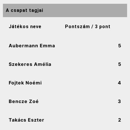
A csapat tagjai
Játékos neve
Pontszám / 3 pont
Aubermann Emma
5
Szekeres Amélia
5
Fojtek Noémi
4
Bencze Zoé
3
Takács Eszter
2