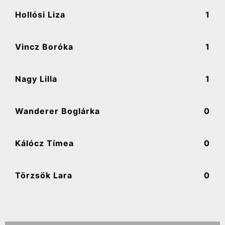
Hollósi Liza
1
Vincz Boróka
1
Nagy Lilla
1
Wanderer Boglárka
0
Kálócz Tímea
0
Törzsök Lara
0