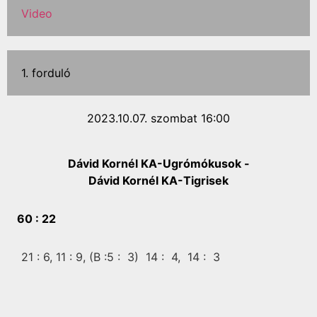
Video
1. forduló
2023.10.07. szombat 16:00
Dávid Kornél KA-Ugrómókusok -
Dávid Kornél KA-Tigrisek
60 :
22
21 :
6,
11 :
9,
(B :5 :
3)
14 :
4,
14 :
3