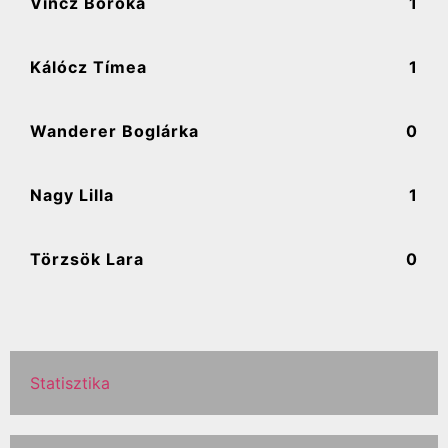
Vincz Boróka
1
Kálócz Tímea
1
Wanderer Boglárka
0
Nagy Lilla
1
Törzsök Lara
0
Statisztika