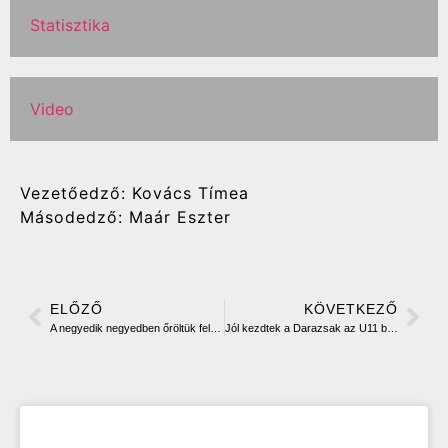
Statisztika
Video
Vezetőedző: Kovács Tímea
Másodedző: Maár Eszter
ELŐZŐ
KÖVETKEZŐ
A negyedik negyedben őröltük fel a Pénzügyőr ellenállását
Jól kezdtek a Darazsak az U11 bajnokság első fordulóján