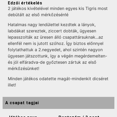
Edzői értékelés
2 játékos kivételével minden egyes kis Tigris most
debütált az első mérkőzésén!é
Hatalmas nagy lendülettel kezdtek a lányok,
labdákat szereztek, ziccert dobták, ügyesen
lepasszolták az üresen álló csapattársuknak...az
ellenfél nem is jutott szóhoz. Így biztos előnnyel
folytathattuk a 2.negyedet, ahol szintén nagyon
ügyesen játszottunk, így a végén megérdemelten-
és jól elfáradva-de győztesen zártuk az első
mérkőzésünket!
Minden játékos odatette magát-mindenkit dicséret
illet!
A csapat tagjai