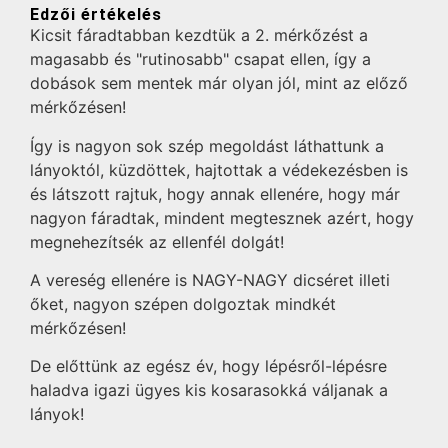
Edzői értékelés
Kicsit fáradtabban kezdtük a 2. mérkőzést a
magasabb és "rutinosabb" csapat ellen, így a
dobások sem mentek már olyan jól, mint az előző
mérkőzésen!
Így is nagyon sok szép megoldást láthattunk a
lányoktól, küzdöttek, hajtottak a védekezésben is
és látszott rajtuk, hogy annak ellenére, hogy már
nagyon fáradtak, mindent megtesznek azért, hogy
megnehezítsék az ellenfél dolgát!
A vereség ellenére is NAGY-NAGY dicséret illeti
őket, nagyon szépen dolgoztak mindkét
mérkőzésen!
De előttünk az egész év, hogy lépésről-lépésre
haladva igazi ügyes kis kosarasokká váljanak a
lányok!