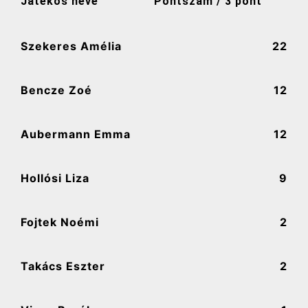
Játékos neve
Pontszám / 3 pont
Szekeres Amélia
22
Bencze Zoé
12
Aubermann Emma
12
Hollósi Liza
9
Fojtek Noémi
2
Takács Eszter
2