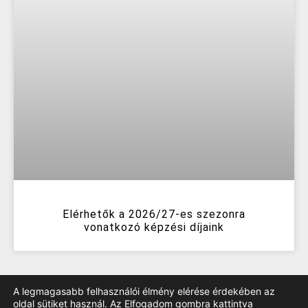
Elérhetők a 2026/27-es szezonra
vonatkozó képzési díjaink
A legmagasabb felhasználói élmény elérése érdekében az
oldal sütiket használ. Az Elfogadom gombra kattintva