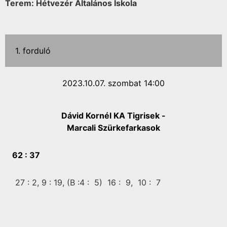
Terem: Hétvezér Általános Iskola
1. forduló
2023.10.07. szombat 14:00
Dávid Kornél KA Tigrisek -
Marcali Szürkefarkasok
62 :
37
27 :
2,
9 :
19,
(B :4 :
5)
16 :
9,
10 :
7