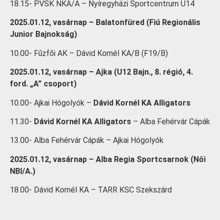
18.15- PVSK NKA/A – Nyíregyházi Sportcentrum U14
2025.01.12, vasárnap – Balatonfüred (Fiú Regionális
Junior Bajnokság)
10.00- Fűzfői AK – Dávid Kornél KA/B (F19/B)
2025.01.12, vasárnap – Ajka (U12 Bajn., 8. régió, 4.
ford. „A” csoport)
10.00- Ajkai Hógolyók –
Dávid Kornél KA Alligators
11.30-
Dávid Kornél KA Alligators
– Alba Fehérvár Cápák
13.00- Alba Fehérvár Cápák – Ajkai Hógolyók
2025.01.12, vasárnap – Alba Regia Sportcsarnok (Női
NBI/A.)
18.00- Dávid Kornél KA – TARR KSC Szekszárd