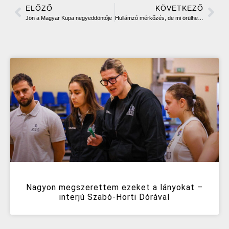
ELŐZŐ
KÖVETKEZŐ
Jön a Magyar Kupa negyeddöntője
Hullámzó mérkőzés, de mi örülhettünk a végén Óbudán
Nagyon megszerettem ezeket a lányokat –
interjú Szabó-Horti Dórával