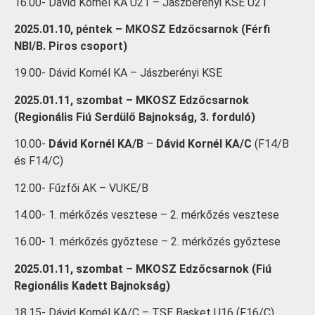
16.00- Dávid Kornél KA U21 – Jászberényi KSE U21
2025.01.10, péntek – MKOSZ Edzőcsarnok (Férfi
NBI/B. Piros csoport)
19.00- Dávid Kornél KA – Jászberényi KSE
2025.01.11, szombat – MKOSZ Edzőcsarnok
(Regionális Fiú Serdülő Bajnokság, 3. forduló)
10.00-
Dávid Kornél KA/B
–
Dávid Kornél KA/C
(F14/B
és F14/C)
12.00- Fűzfői AK – VUKE/B
14.00- 1. mérkőzés vesztese – 2. mérkőzés vesztese
16.00- 1. mérkőzés győztese – 2. mérkőzés győztese
2025.01.11, szombat – MKOSZ Edzőcsarnok (Fiú
Regionális Kadett Bajnokság)
18.15- Dávid Kornél KA/C – TSE Basket U16 (F16/C)