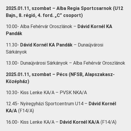
2025.01.11, szombat – Alba Regia Sportcsarnok (U12
Bajn., 8. régió, 4. ford. „C” csoport)
10.00- Alba Fehérvár Oroszlánok –
Dávid Kornél KA
Pandák
11.30-
Dávid Kornél KA Pandák
– Dunaújvárosi
Sárkányok
13.00- Dunaújvárosi Sárkányok – Alba Fehérvár Oroszlánok
2025.01.11, szombat – Pécs (NFSB, Alapszakasz-
Középház)
10.30- Kiss Lenke KA/A – PVSK NKA/A
12.45- Nyíregyházi Sportcentrum U14 –
Dávid Kornél
KA/A
(F14/A)
16.00- Kiss Lenke KA/A –
Dávid Kornél KA/A
(F14/A)