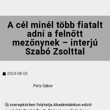
A cél minél több fiatalt
adni a felnőtt
mezőnynek – interjú
Szabó Zsolttal
2024-08-03
Petz Gábor
Új szerepkörben folytatja Akadémiánkon edzői