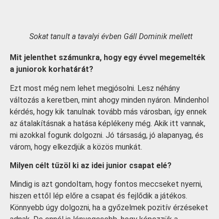
Sokat tanult a tavalyi évben Gáll Dominik mellett
Mit jelenthet számunkra, hogy egy évvel megemelték
a juniorok korhatárát?
Ezt most még nem lehet megjósolni. Lesz néhány
változás a keretben, mint ahogy minden nyáron. Mindenhol
kérdés, hogy kik tanulnak tovább más városban, így ennek
az átalakításnak a hatása képlékeny még. Akik itt vannak,
mi azokkal fogunk dolgozni. Jó társaság, jó alapanyag, és
várom, hogy elkezdjük a közös munkát.
Milyen célt tűzöl ki az idei junior csapat elé?
Mindig is azt gondoltam, hogy fontos meccseket nyerni,
hiszen ettől lép előre a csapat és fejlődik a játékos.
Könnyebb úgy dolgozni, ha a győzelmek pozitív érzéseket