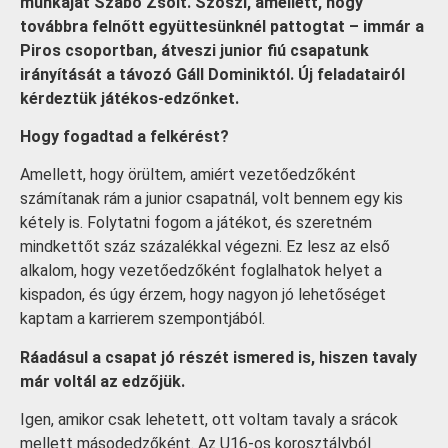
munkáját Szabó Zsolt. Szöszi, amellett, hogy
továbbra felnőtt együttesünknél pattogtat – immár a
Piros csoportban, átveszi junior fiú csapatunk
irányítását a távozó Gáll Dominiktól. Új feladatairól
kérdeztük játékos-edzőnket.
Hogy fogadtad a felkérést?
Amellett, hogy örültem, amiért vezetőedzőként
számítanak rám a junior csapatnál, volt bennem egy kis
kétely is. Folytatni fogom a játékot, és szeretném
mindkettőt száz százalékkal végezni. Ez lesz az első
alkalom, hogy vezetőedzőként foglalhatok helyet a
kispadon, és úgy érzem, hogy nagyon jó lehetőséget
kaptam a karrierem szempontjából.
Ráadásul a csapat jó részét ismered is, hiszen tavaly
már voltál az edzőjük.
Igen, amikor csak lehetett, ott voltam tavaly a srácok
mellett másodedzőként. Az U16-os korosztályból