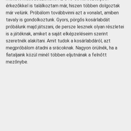
érkezőkkel is találkoztam már, hiszen többen dolgoztak
már velünk. Próbálom továbbvinni azt a vonalat, amiben
tavaly is gondolkoztunk. Gyors, pörgős kosárlabdát
próbálunk majd játszani, de persze lesznek olyan részletei
is a játéknak, amiket a saját elképzeléseim szerint
szeretnék alakítani. Amit tudok a kosárlabdáról, azt
megpróbálom átadni a srácoknak. Nagyon örülnék, ha a
fiataljaink közül minél többen eljutnának a felnőtt
mezőnybe.