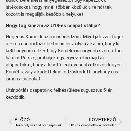
adnak. De ennél is lényegesebb, hogy képezzük a
játékosokat, hogy minél többen közülük a felnőttek
között is megállják később a helyüket.
Hogy fog kinézni az U19-es csapat stábja?
Hegedüs Kornél lesz a másodedzőm. Mivel játszani fogok
a Piros csoportban, biztosan lesz olyan alkalom, hogy ki
kell hagynom edzést, így Kornélra is nagyobb szerep fog
hárulni. Persze, próbáljuk úgy egyeztetni majd az
időpontokat, hogy a lehető legkevesebb ütközés legyen.
Kornél tavaly a kadetteknél edzősködött, úgyhogy ő is
ismeri a srácokat.
Utánpótlás csapataink felkészülése augusztus 5-én
kezdődik.
ELŐZŐ
KÖVETKEZŐ
Hazai pályán kezd női csapatunk az élvonalban
U20-as válogatottak a fedélzeten