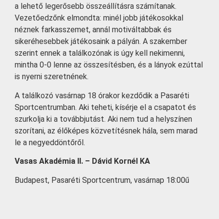
a lehető legerősebb összeállításra számítanak.
Vezetőedzőnk elmondta: minél jobb játékosokkal
néznek farkasszemet, annál motiváltabbak és
sikeréhesebbek játékosaink a pályán. A szakember
szerint ennek a találkozónak is úgy kell nekimenni,
mintha 0-0 lenne az összesítésben, és a lányok ezúttal
is nyerni szeretnének.
A találkozó vasárnap 18 órakor kezdődik a Pasaréti
Sportcentrumban. Aki teheti, kísérje el a csapatot és
szurkolja ki a továbbjutást. Aki nem tud a helyszínen
szorítani, az élőképes közvetítésnek hála, sem marad
le a negyeddöntőről.
Vasas Akadémia II. – Dávid Kornél KA
Budapest, Pasaréti Sportcentrum, vasárnap 18:00ű