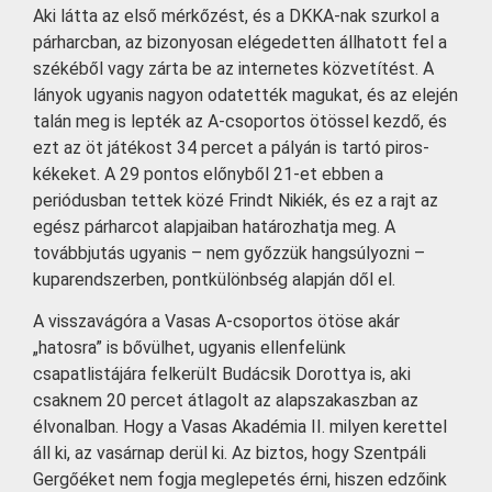
Aki látta az első mérkőzést, és a DKKA-nak szurkol a
párharcban, az bizonyosan elégedetten állhatott fel a
székéből vagy zárta be az internetes közvetítést. A
lányok ugyanis nagyon odatették magukat, és az elején
talán meg is lepték az A-csoportos ötössel kezdő, és
ezt az öt játékost 34 percet a pályán is tartó piros-
kékeket. A 29 pontos előnyből 21-et ebben a
periódusban tettek közé Frindt Nikiék, és ez a rajt az
egész párharcot alapjaiban határozhatja meg. A
továbbjutás ugyanis – nem győzzük hangsúlyozni –
kuparendszerben, pontkülönbség alapján dől el.
A visszavágóra a Vasas A-csoportos ötöse akár
„hatosra” is bővülhet, ugyanis ellenfelünk
csapatlistájára felkerült Budácsik Dorottya is, aki
csaknem 20 percet átlagolt az alapszakaszban az
élvonalban. Hogy a Vasas Akadémia II. milyen kerettel
áll ki, az vasárnap derül ki. Az biztos, hogy Szentpáli
Gergőéket nem fogja meglepetés érni, hiszen edzőink