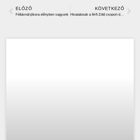
ELŐZŐ
KÖVETKEZŐ
Féltávnál jókora előnyben vagyunk
Hivatalosak a férfi Zöld csoport döntőjének időpontjai