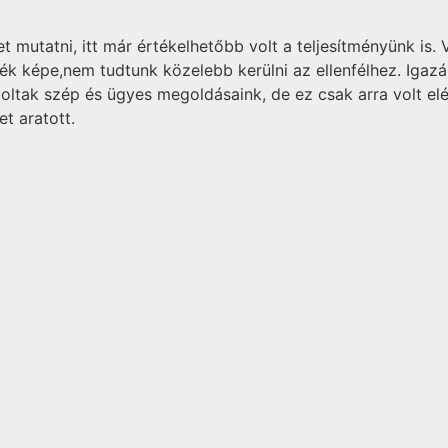
 mutatni, itt már értékelhetőbb volt a teljesítményünk is. 
játék képe,nem tudtunk közelebb kerülni az ellenfélhez. Iga
 voltak szép és ügyes megoldásaink, de ez csak arra volt e
t aratott.