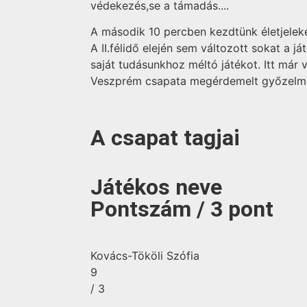
védekezés,se a támadás....
A második 10 percben kezdtünk életjeleket
A II.félidő elején sem változott sokat a 
saját tudásunkhoz méltó játékot. Itt már
Veszprém csapata megérdemelt győzelme
A csapat tagjai
Játékos neve
Pontszám / 3 pont
Kovács-Tököli Szófia
9
/ 3