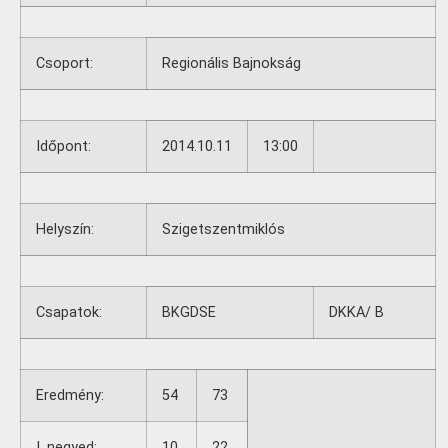
Csoport:
Regionális Bajnokság
Időpont:
2014.10.11
13:00
Helyszín:
Szigetszentmiklós
Csapatok:
BKGDSE
DKKA/ B
Eredmény:
54
73
I. negyed:
10
22