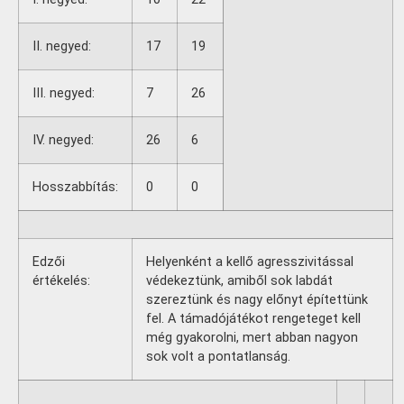
II. negyed:
17
19
III. negyed:
7
26
IV. negyed:
26
6
Hosszabbítás:
0
0
Edzői
Helyenként a kellő agresszivitással
értékelés:
védekeztünk, amiből sok labdát
szereztünk és nagy előnyt építettünk
fel. A támadójátékot rengeteget kell
még gyakorolni, mert abban nagyon
sok volt a pontatlanság.