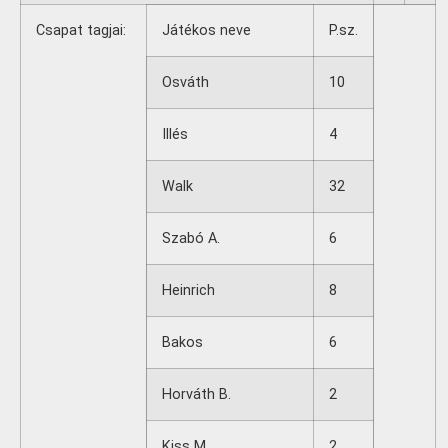
Csapat tagjai:
Játékos neve
P.sz.
Osváth
10
Illés
4
Walk
32
Szabó A.
6
Heinrich
8
Bakos
6
Horváth B.
2
Kiss M.
2