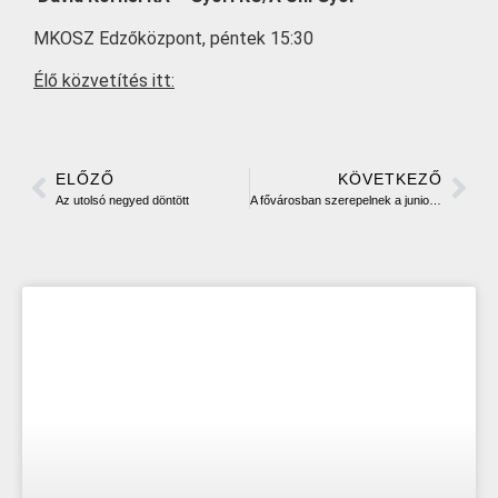
MKOSZ Edzőközpont, péntek 15:30
Élő közvetítés itt:
ELŐZŐ
KÖVETKEZŐ
Az utolsó negyed döntött
A fővárosban szerepelnek a junior lányok