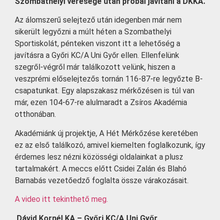
Szombathelyi veresége után próbál javítani a DKKA.
Az álomszerű selejtező után idegenben már nem
sikerült legyőzni a múlt héten a Szombathelyi
Sportiskolát, pénteken viszont itt a lehetőség a
javításra a Győri KC/A Uni Győr ellen. Ellenfelünk
szegről-végről már találkozott velünk, hiszen a
veszprémi előselejtezős tornán 116-87-re legyőzte B-
csapatunkat. Egy alapszakasz mérkőzésen is túl van
már, ezen 104-67-re alulmaradt a Zsíros Akadémia
otthonában.
Akadémiánk új projektje, A Hét Mérkőzése keretében
ez az első találkozó, amivel kiemelten foglalkozunk, így
érdemes lesz nézni közösségi oldalainkat a plusz
tartalmakért. A meccs előtt Csidei Zalán és Blahó
Barnabás vezetőedző foglalta össze várakozásait.
A video itt tekinthető meg.
Dávid Kornél KA – Győri KC/A Uni Győr