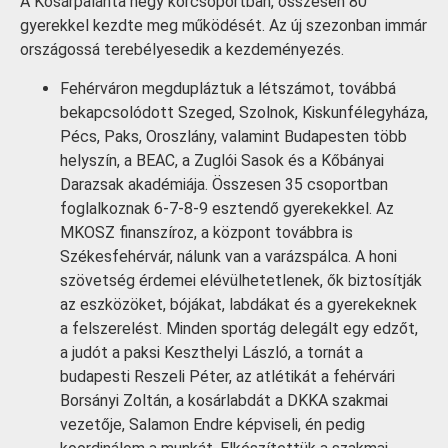
A Kosárpalánta négy korcsoportban, összesen 80
gyerekkel kezdte meg működését. Az új szezonban immár
országossá terebélyesedik a kezdeményezés.
Fehérváron megdupláztuk a létszámot, továbbá
bekapcsolódott Szeged, Szolnok, Kiskunfélegyháza,
Pécs, Paks, Oroszlány, valamint Budapesten több
helyszín, a BEAC, a Zuglói Sasok és a Kőbányai
Darazsak akadémiája. Összesen 35 csoportban
foglalkoznak 6-7-8-9 esztendő gyerekekkel. Az
MKOSZ finanszíroz, a központ továbbra is
Székesfehérvár, nálunk van a varázspálca. A honi
szövetség érdemei elévülhetetlenek, ők biztosítják
az eszközöket, bójákat, labdákat és a gyerekeknek
a felszerelést. Minden sportág delegált egy edzőt,
a judót a paksi Keszthelyi László, a tornát a
budapesti Reszeli Péter, az atlétikát a fehérvári
Borsányi Zoltán, a kosárlabdát a DKKA szakmai
vezetője, Salamon Endre képviseli, én pedig