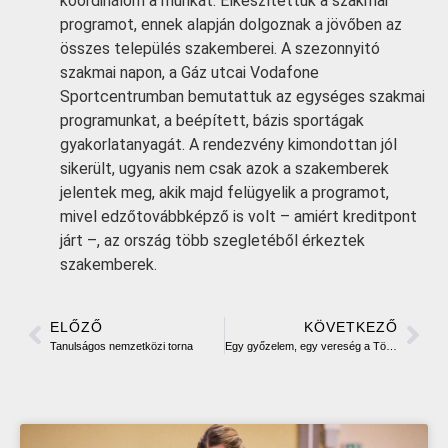
koordinálom a munkát. Elkészítettük a szakmai
programot, ennek alapján dolgoznak a jövőben az
összes település szakemberei. A szezonnyitó
szakmai napon, a Gáz utcai Vodafone
Sportcentrumban bemutattuk az egységes szakmai
programunkat, a beépített, bázis sportágak
gyakorlatanyagát. A rendezvény kimondottan jól
sikerült, ugyanis nem csak azok a szakemberek
jelentek meg, akik majd felügyelik a programot,
mivel edzőtovábbképző is volt – amiért kreditpont
járt –, az ország több szegletéből érkeztek
szakemberek.
ELŐZŐ
KÖVETKEZŐ
Tanulságos nemzetközi torna
Egy győzelem, egy vereség a Török Flóris kupán