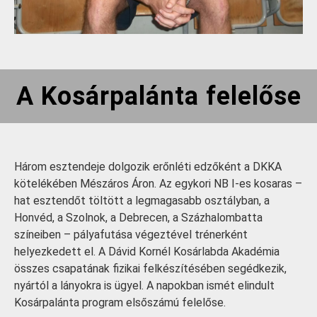
A Kosárpalánta felelőse
Három esztendeje dolgozik erőnléti edzőként a DKKA
kötelékében Mészáros Áron. Az egykori NB I-es kosaras –
hat esztendőt töltött a legmagasabb osztályban, a
Honvéd, a Szolnok, a Debrecen, a Százhalombatta
színeiben – pályafutása végeztével trénerként
helyezkedett el. A Dávid Kornél Kosárlabda Akadémia
összes csapatának fizikai felkészítésében segédkezik,
nyártól a lányokra is ügyel. A napokban ismét elindult
Kosárpalánta program elsőszámú felelőse.