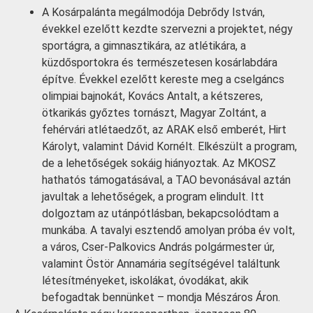
A Kosárpalánta megálmodója Debrődy István,
évekkel ezelőtt kezdte szervezni a projektet, négy
sportágra, a gimnasztikára, az atlétikára, a
küzdősportokra és természetesen kosárlabdára
építve. Évekkel ezelőtt kereste meg a cselgáncs
olimpiai bajnokát, Kovács Antalt, a kétszeres,
ötkarikás győztes tornászt, Magyar Zoltánt, a
fehérvári atlétaedzőt, az ARAK első emberét, Hirt
Károlyt, valamint Dávid Kornélt. Elkészült a program,
de a lehetőségek sokáig hiányoztak. Az MKOSZ
hathatós támogatásával, a TAO bevonásával aztán
javultak a lehetőségek, a program elindult. Itt
dolgoztam az utánpótlásban, bekapcsolódtam a
munkába. A tavalyi esztendő amolyan próba év volt,
a város, Cser-Palkovics András polgármester úr,
valamint Östör Annamária segítségével találtunk
létesítményeket, iskolákat, óvodákat, akik
befogadtak bennünket – mondja Mészáros Áron.