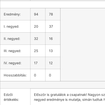
Eredmény:
94
78
I. negyed:
20
37
II. negyed:
32
16
III. negyed:
25
13
IV. negyed:
17
12
Hosszabbítás:
0
0
Edzői
Először is gratulálok a csapatnak! Nagyon sz
értékelés:
negyed eredménye is mutatja, simán tudtuk ho