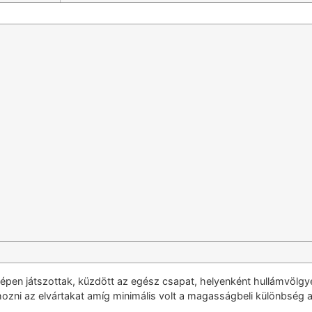
épen játszottak, küzdött az egész csapat, helyenként hullámvölgyekk
zni az elvártakat amíg minimális volt a magasságbeli különbség az