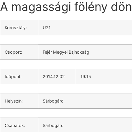
A magassági fölény dön
Korosztály:
U21
Csoport:
Fejér Megyei Bajnokság
Időpont:
2014.12.02
19:15
Helyszín:
Sárbogárd
Csapatok:
Sárbogárd