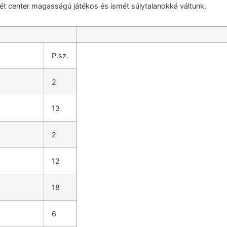
 center magasságú játékos és ismét súlytalanokká váltunk.
P.sz.
2
13
2
12
18
6