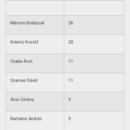
Mártom Boldizsár
26
Kránitz Kristóf
20
Csaba Áron
11
Szarvas Dávid
11
Áron Zétény
9
Barhalos András
9