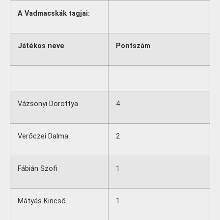
A Vadmacskák tagjai:
Játékos neve
Pontszám
Vázsonyi Dorottya
4
Verőczei Dalma
2
Fábián Szofi
1
Mátyás Kincső
1