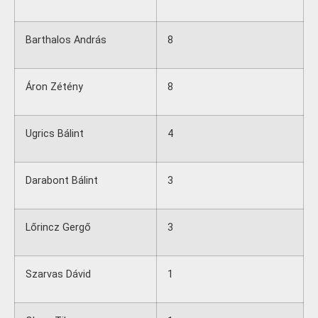
Barthalos András
8
Áron Zétény
8
Ugrics Bálint
4
Darabont Bálint
3
Lőrincz Gergő
3
Szarvas Dávid
1