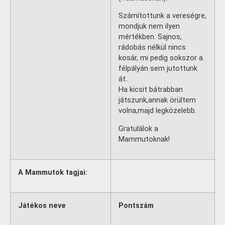
Számítottunk a vereségre,
mondjuk nem ilyen
mértékben. Sajnos,
rádobás nélkül nincs
kosár, mi pedig sokszor a
félpályán sem jutottunk
át..
Ha kicsit bátrabban
játszunk,annak örültem
volna,majd legközelebb.
Gratulálok a
Mammutoknak!
A Mammutok tagjai:
Játékos neve
Pontszám