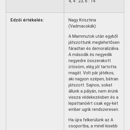
4, 4 : 23, 6 : 14
Edzői értékelés:
Nagy Krisztina
(Vadmacskák):
A Mammutok után egyből
játszottunk meglehetősen
fáradtan és demoralizálva.
A második és negyedik
negyedre összerakott
ötösöm, elég jól tartotta
magát. Volt pár játékos,
aki nagyon szépen, bátran
játszott. Sajnos, sokat
állunk a pályán, nem érünk
vissza védekezésben és a
lepattanóért csak egy-két
ember ugrik rendszeresen.
Ha újra felkerülünk az A
csoportba, a minél kisebb