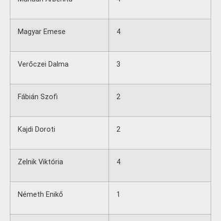
Magyar Emese
4
Verőczei Dalma
3
Fábián Szofi
2
Kajdi Doroti
2
Zelnik Viktória
4
Németh Enikő
1