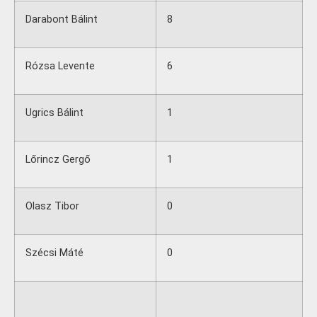
Darabont Bálint
8
Rózsa Levente
6
Ugrics Bálint
1
Lőrincz Gergő
1
Olasz Tibor
0
Szécsi Máté
0