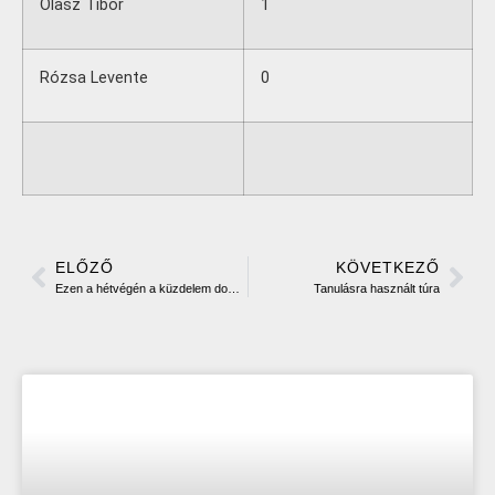
Olasz Tibor
1
Rózsa Levente
0
ELŐZŐ
KÖVETKEZŐ
Ezen a hétvégén a küzdelem dominált
Tanulásra használt túra