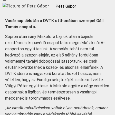
Petz Gábor
Vasárnap délután a DVTK otthonában szerepel Gáll
Tamás csapata.
Sopron után irány Miskolc: a bajnok után a bajnoki
ezüstérmes, kupavédő csapattal is megmérkőzik női A-
csoportos együttesünk. A sorsolás tehát nem túl
kedvező a szezon elején, az első néhány fordulóban
valamennyi tavalyi dobogóssal játszottunk, és csak
ezután következnek a közép- és alsóházi ellenfelek. A
DVTK idénre is nagyszerű keretet hozott össze, nem
véletlen, hogy az Euroliga selejtezőjét is sikerrel vette
Völgyi Péter együttese. A Miskolc egyike a négy veretlen
csapatnak a ligában, és természetesen a vasárnapi
meccsnek is toronymagas esélyese.
„Az elmúlt mérkőzéseken voltak olyan periódusok, amikor
vagy a támadás vagy a védekezés többé-kevésbé