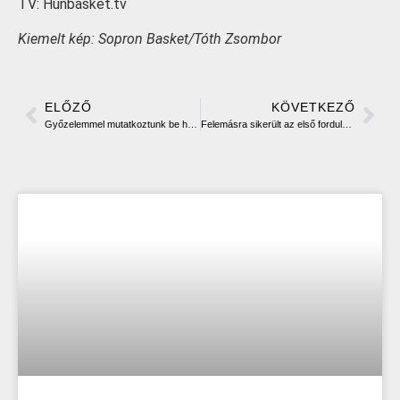
TV: Hunbasket.tv
Kiemelt kép: Sopron Basket/Tóth Zsombor
ELŐZŐ
KÖVETKEZŐ
Győzelemmel mutatkoztunk be hazai pályán
Felemásra sikerült az első forduló a Darazsaknak, az U11 bajokságban