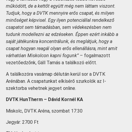
működött, de a kettőt együtt még nem láttam viszont.
Tudjuk, hogy a DVTK mennyire erős csapat, és milyen
minőséget képvisel. Egy ilyen potenciállal rendelkező
csapatot sem támadásban, sem védekezésben nem
tudunk modellezni az edzéseken. Éppen ezért inkább a
saját játékunkra koncentrálunk, és meglátjuk, hogy a
csapat hogyan reagál olyan erős ellenállásra, mint amit
várhatóan Miskolcon kapni fogunk”
– fogalmazott
vezetőedzőnk, Gáll Tamás a találkozó előtt.
A találkozóra vasárnap délután kerül sor a DVTK
Arénában. A csapatunkat elkísérő szurkolók az I-
szektorba vehetnek jegyet online.
DVTK HunTherm – Dávid Kornél KA
Miskolc, DVTK Aréna, szombat 17:30
Jegyár: 2700 Ft