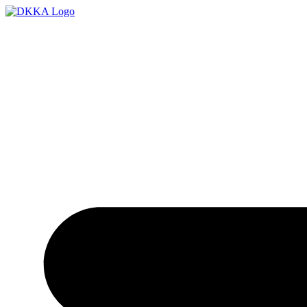
Ugrás
a
tartalomhoz