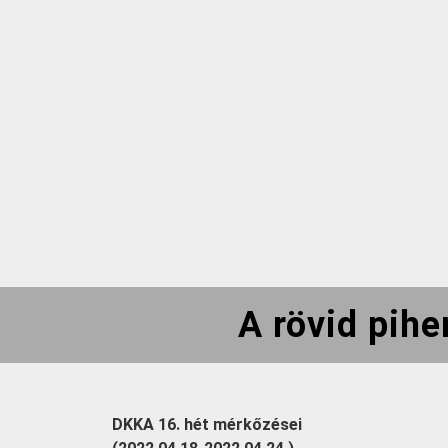
A rövid pih
DKKA 16. hét mérkőzései