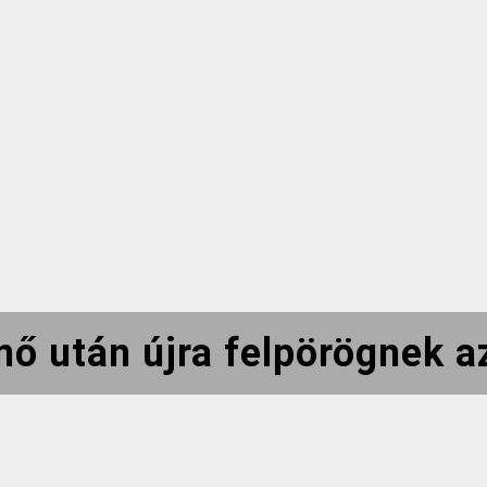
enő után újra felpörögnek 