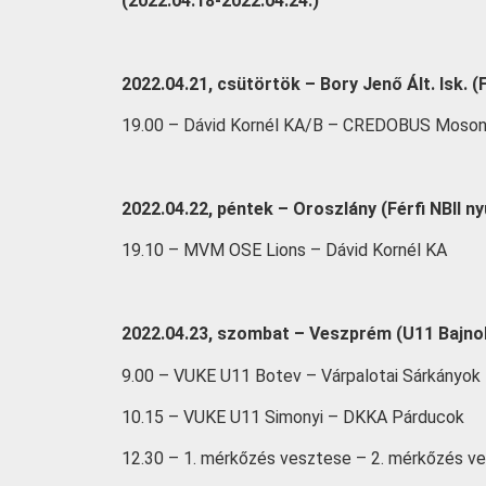
(2022.04.18-2022.04.24.)
2022.04.21, csütörtök – Bory Jenő Ált. Isk. 
19.00 – Dávid Kornél KA/B – CREDOBUS Moso
2022.04.22, péntek – Oroszlány (Férfi NBII n
19.10 – MVM OSE Lions – Dávid Kornél KA
2022.04.23, szombat – Veszprém (U11 Bajnok
9.00 – VUKE U11 Botev – Várpalotai Sárkányok
10.15 – VUKE U11 Simonyi – DKKA Párducok
12.30 – 1. mérkőzés vesztese – 2. mérkőzés v