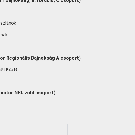
11 Bajnokság, 8. forduló, C csoport)
oszlánok
zsak
ior Regionális Bajnokság A csoport)
nél KA/B
atőr NBI. zöld csoport)