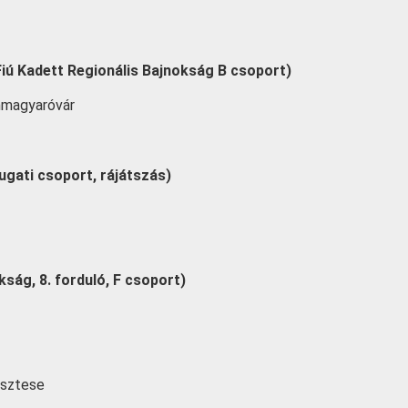
(Fiú Kadett Regionális Bajnokság B csoport)
nmagyaróvár
yugati csoport, rájátszás)
ság, 8. forduló, F csoport)
esztese