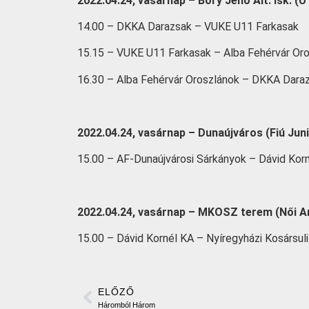
2022.04.24, vasárnap – Bory Jenő Ált. Isk. (U
14.00 – DKKA Darazsak – VUKE U11 Farkasak
15.15 – VUKE U11 Farkasak – Alba Fehérvár Or
16.30 – Alba Fehérvár Oroszlánok – DKKA Dara
2022.04.24, vasárnap – Dunaújváros (Fiú Jun
15.00 – AF-Dunaújvárosi Sárkányok – Dávid Kor
2022.04.24, vasárnap – MKOSZ terem (Női Am
15.00 – Dávid Kornél KA – Nyíregyházi Kosársuli
ELŐZŐ
Háromból Három