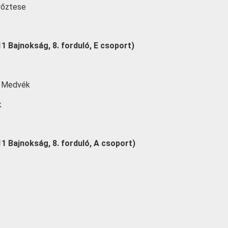
yőztese
11 Bajnokság, 8. forduló, E csoport)
i Medvék
k
11 Bajnokság, 8. forduló, A csoport)