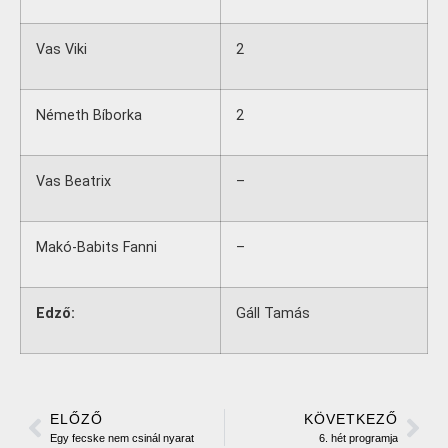
Vas Viki
2
Németh Bíborka
2
Vas Beatrix
–
Makó-Babits Fanni
–
Edző:
Gáll Tamás
ELŐZŐ
KÖVETKEZŐ
Egy fecske nem csinál nyarat
6. hét programja