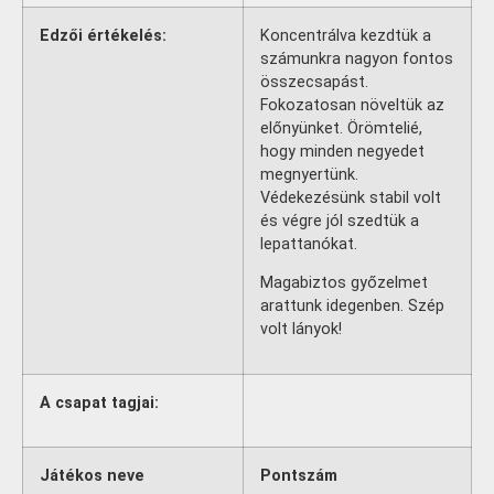
Edzői értékelés:
Koncentrálva kezdtük a
számunkra nagyon fontos
összecsapást.
Fokozatosan növeltük az
előnyünket. Örömtelié,
hogy minden negyedet
megnyertünk.
Védekezésünk stabil volt
és végre jól szedtük a
lepattanókat.
Magabiztos győzelmet
arattunk idegenben. Szép
volt lányok!
A csapat tagjai:
Játékos neve
Pontszám