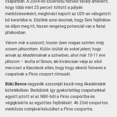
csapatban. A 2004-es születésű hátvéd tavaly amellett,
hogy több mint 25 percet töltött a pályán
mérkőzésenként, meghívást kapott az U20-as válogatott
bő keretébe is. Edzőink azon lesznek, hogy Simi fejlődése
ne álljon meg itt, hiszen rengeteg potenciál van a fiatal
játékosban.
Várom már a szezont, hiszen ilyen magas szinten még
sosem játszottam. Külön örülök és sokat jelent, hogy
annak az Akadémiának a színeiben, ahol már 10-11 éve
játszom
– árulta el Simon, aki kíváncsian várja az első
meccset a Kaszások ellen, hogy hogy sikerül felvenni a
csapatnak a Piros csoport ritmusát.
Büki Bence
negyedik szezonját kezdi meg Akadémiánk
kötelékében. Bedobónk így gyakorlatilag csapatunkkal
együtt jutott el az NBII-ből a Piros csoportba és
végigkísérte az együttes fejlődését. 46 Zöld csoportos
mérkőzés rutinjával készülhet a Piros csoportra.