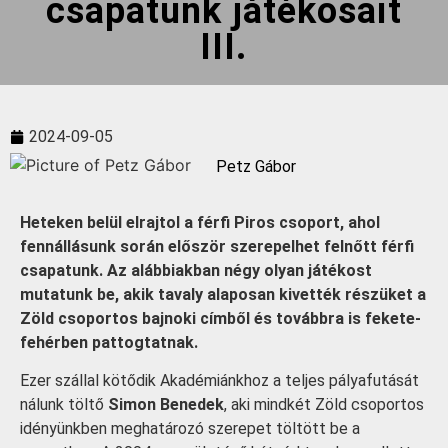
csapatunk játékosait
III.
2024-09-05
Petz Gábor
Heteken belül elrajtol a férfi Piros csoport, ahol
fennállásunk során először szerepelhet felnőtt férfi
csapatunk. Az alábbiakban négy olyan játékost
mutatunk be, akik tavaly alaposan kivették részüket a
Zöld csoportos bajnoki címből és továbbra is fekete-
fehérben pattogtatnak.
Ezer szállal kötődik Akadémiánkhoz a teljes pályafutását
nálunk töltő
Simon Benedek
, aki mindkét Zöld csoportos
idényünkben meghatározó szerepet töltött be a