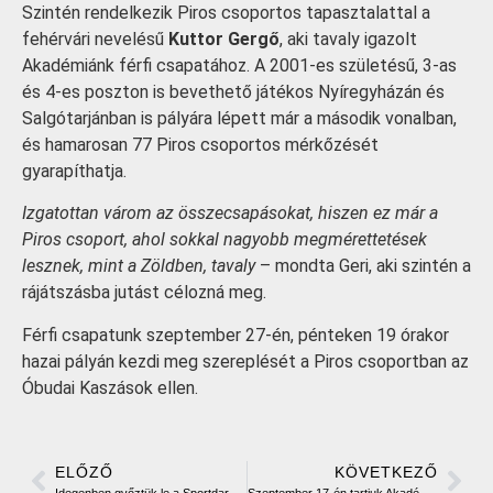
Szintén rendelkezik Piros csoportos tapasztalattal a
fehérvári nevelésű
Kuttor Gergő
, aki tavaly igazolt
Akadémiánk férfi csapatához. A 2001-es születésű, 3-as
és 4-es poszton is bevethető játékos Nyíregyházán és
Salgótarjánban is pályára lépett már a második vonalban,
és hamarosan 77 Piros csoportos mérkőzését
gyarapíthatja.
Izgatottan várom az összecsapásokat, hiszen ez már a
Piros csoport, ahol sokkal nagyobb megmérettetések
lesznek, mint a Zöldben, tavaly
– mondta Geri, aki szintén a
rájátszásba jutást célozná meg.
Férfi csapatunk szeptember 27-én, pénteken 19 órakor
hazai pályán kezdi meg szereplését a Piros csoportban az
Óbudai Kaszások ellen.
ELŐZŐ
KÖVETKEZŐ
Idegenben győztük le a Sportdarázst felkészülési mérkőzésen
Szeptember 17-én tartjuk Akadémiánk Szezonnyitó ünnepségét