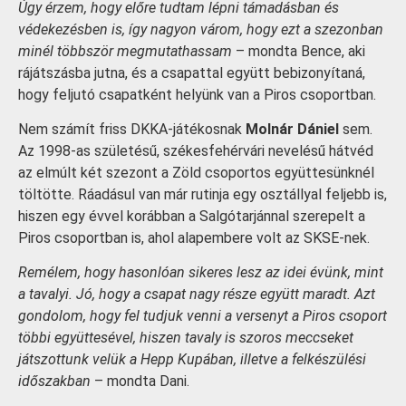
Úgy érzem, hogy előre tudtam lépni támadásban és
védekezésben is, így nagyon várom, hogy ezt a szezonban
minél többször megmutathassam
– mondta Bence, aki
rájátszásba jutna, és a csapattal együtt bebizonyítaná,
hogy feljutó csapatként helyünk van a Piros csoportban.
Nem számít friss DKKA-játékosnak
Molnár Dániel
sem.
Az 1998-as születésű, székesfehérvári nevelésű hátvéd
az elmúlt két szezont a Zöld csoportos együttesünknél
töltötte. Ráadásul van már rutinja egy osztállyal feljebb is,
hiszen egy évvel korábban a Salgótarjánnal szerepelt a
Piros csoportban is, ahol alapembere volt az SKSE-nek.
Remélem, hogy hasonlóan sikeres lesz az idei évünk, mint
a tavalyi. Jó, hogy a csapat nagy része együtt maradt. Azt
gondolom, hogy fel tudjuk venni a versenyt a Piros csoport
többi együttesével, hiszen tavaly is szoros meccseket
játszottunk velük a Hepp Kupában, illetve a felkészülési
időszakban
– mondta Dani.