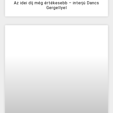
Az idei díj még értékesebb – interjú Dancs
Gergellyel