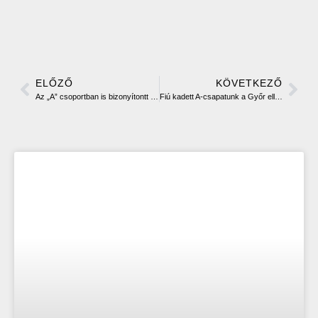
ELŐZŐ
KÖVETKEZŐ
Az „A” csoportban is bizonyítontt a Conugars
Fiú kadett A-csapatunk a Győr ellen folytatja