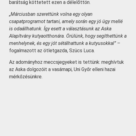
barátság köttetett ezen a délelőttön.
„Márciusban szerettünk volna egy olyan
csapatprogramot tartani, amely során egy jó ügy mellé
is odaállhatunk. Így esett a választásunk az Aska
Alapítvány kutyaotthonára. Örülünk, hogy segíthettünk a
menhelynek, és egy jót sétálhattunk a kutyusokkal”
–
fogalmazott az ötletgazda, Szücs Luca.
Az adományhoz meccsjegyeket is tettünk: meghívtuk
az Aska dolgozóit a vasárnapi, Uni Győr elleni hazai
mérkőzésünkre.