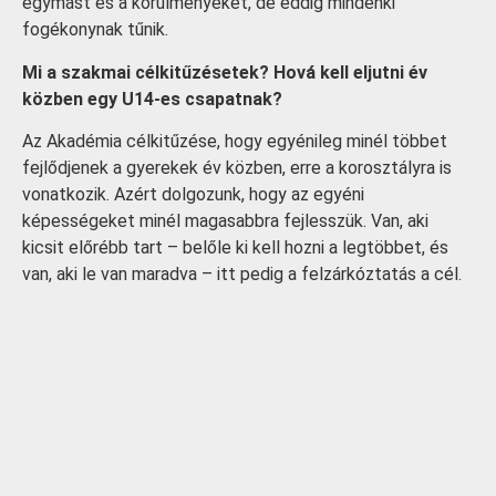
egymást és a körülményeket, de eddig mindenki
fogékonynak tűnik.
Mi a szakmai célkitűzésetek? Hová kell eljutni év
közben egy U14-es csapatnak?
Az Akadémia célkitűzése, hogy egyénileg minél többet
fejlődjenek a gyerekek év közben, erre a korosztályra is
vonatkozik. Azért dolgozunk, hogy az egyéni
képességeket minél magasabbra fejlesszük. Van, aki
kicsit előrébb tart – belőle ki kell hozni a legtöbbet, és
van, aki le van maradva – itt pedig a felzárkóztatás a cél.