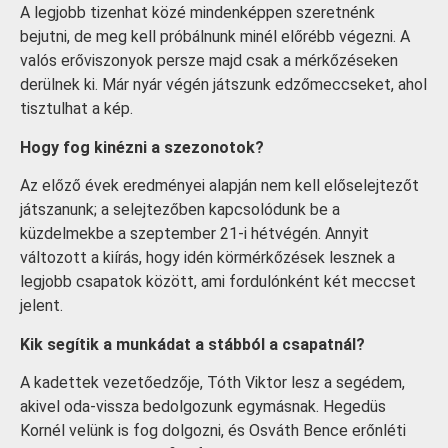
A legjobb tizenhat közé mindenképpen szeretnénk
bejutni, de meg kell próbálnunk minél előrébb végezni. A
valós erőviszonyok persze majd csak a mérkőzéseken
derülnek ki. Már nyár végén játszunk edzőmeccseket, ahol
tisztulhat a kép.
Hogy fog kinézni a szezonotok?
Az előző évek eredményei alapján nem kell előselejtezőt
játszanunk; a selejtezőben kapcsolódunk be a
küzdelmekbe a szeptember 21-i hétvégén. Annyit
változott a kiírás, hogy idén körmérkőzések lesznek a
legjobb csapatok között, ami fordulónként két meccset
jelent.
Kik segítik a munkádat a stábból a csapatnál?
A kadettek vezetőedzője, Tóth Viktor lesz a segédem,
akivel oda-vissza bedolgozunk egymásnak. Hegedüs
Kornél velünk is fog dolgozni, és Osváth Bence erőnléti