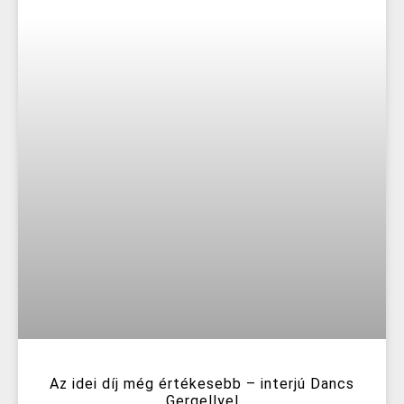
Az idei díj még értékesebb – interjú Dancs
Gergellyel