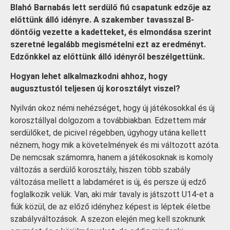
Blahó Barnabás lett serdülő fiú csapatunk edzője az
előttünk álló idényre. A szakember tavasszal B-
döntőig vezette a kadetteket, és elmondása szerint
szeretné legalább megismételni ezt az eredményt.
Edzőnkkel az előttünk álló idényről beszélgettünk.
Hogyan lehet alkalmazkodni ahhoz, hogy
augusztustól teljesen új korosztályt viszel?
Nyilván okoz némi nehézséget, hogy új játékosokkal és új
korosztállyal dolgozom a továbbiakban. Edzettem már
serdülőket, de picivel régebben, úgyhogy utána kellett
néznem, hogy mik a követelmények és mi változott azóta.
De nemcsak számomra, hanem a játékosoknak is komoly
változás a serdülő korosztály, hiszen több szabály
változása mellett a labdaméret is új, és persze új edző
foglalkozik velük. Van, aki már tavaly is játszott U14-et a
fiúk közül, de az előző idényhez képest is léptek életbe
szabályváltozások. A szezon elején meg kell szoknunk