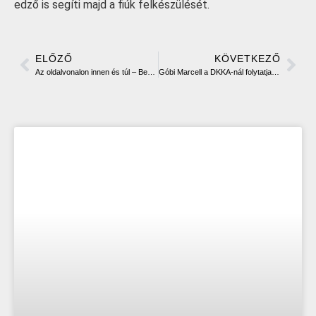
edző is segíti majd a fiúk felkészülését.
ELŐZŐ
KÖVETKEZŐ
Az oldalvonalon innen és túl – Bemutatjuk Piros csoportos férfi csapatunk játékosait I.
Góbi Marcell a DKKA-nál folytatja pályafutását