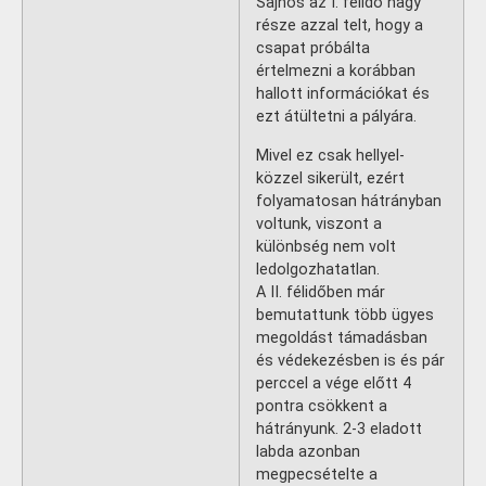
Sajnos az I. félidő nagy
része azzal telt, hogy a
csapat próbálta
értelmezni a korábban
hallott információkat és
ezt átültetni a pályára.
Mivel ez csak hellyel-
közzel sikerült, ezért
folyamatosan hátrányban
voltunk, viszont a
különbség nem volt
ledolgozhatatlan.
A II. félidőben már
bemutattunk több ügyes
megoldást támadásban
és védekezésben is és pár
perccel a vége előtt 4
pontra csökkent a
hátrányunk. 2-3 eladott
labda azonban
megpecsételte a