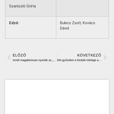
Szaniszló Gréta
Edző:
Bukics Zsolt, Kovács
Dávid
ELŐZŐ
KÖVETKEZŐ
Ismét magabiztosan nyerték az „A” csoportot az Aligátorok
Két győzelem a forduló mérlege a Cougarsnak