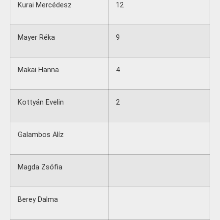
Kurai Mercédesz
12
Mayer Réka
9
Makai Hanna
4
Kottyán Evelin
2
Galambos Alíz
Magda Zsófia
Berey Dalma