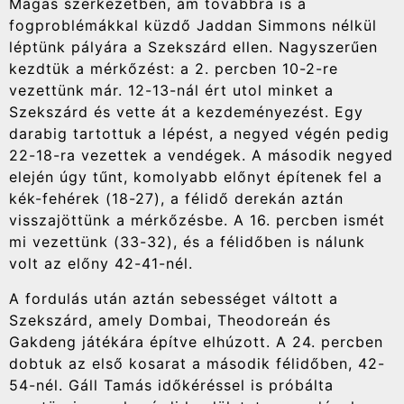
Magas szerkezetben, ám továbbra is a
fogproblémákkal küzdő Jaddan Simmons nélkül
léptünk pályára a Szekszárd ellen. Nagyszerűen
kezdtük a mérkőzést: a 2. percben 10-2-re
vezettünk már. 12-13-nál ért utol minket a
Szekszárd és vette át a kezdeményezést. Egy
darabig tartottuk a lépést, a negyed végén pedig
22-18-ra vezettek a vendégek. A második negyed
elején úgy tűnt, komolyabb előnyt építenek fel a
kék-fehérek (18-27), a félidő derekán aztán
visszajöttünk a mérkőzésbe. A 16. percben ismét
mi vezettünk (33-32), és a félidőben is nálunk
volt az előny 42-41-nél.
A fordulás után aztán sebességet váltott a
Szekszárd, amely Dombai, Theodoreán és
Gakdeng játékára építve elhúzott. A 24. percben
dobtuk az első kosarat a második félidőben, 42-
54-nél. Gáll Tamás időkéréssel is próbálta