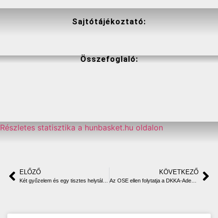
Sajtótájékoztató:
Összefoglaló:
Részletes statisztika a hunbasket.hu oldalon
ELŐZŐ
KÖVETKEZŐ
Két győzelem és egy tisztes helytállás hazai pályán
Az OSE ellen folytatja a DKKA-Adecco