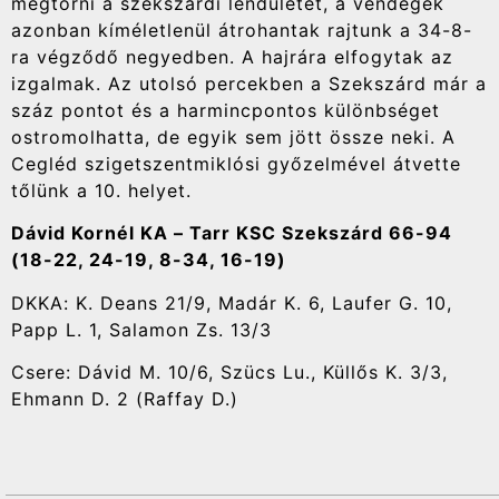
megtörni a szekszárdi lendületet, a vendégek
azonban kíméletlenül átrohantak rajtunk a 34-8-
ra végződő negyedben. A hajrára elfogytak az
izgalmak. Az utolsó percekben a Szekszárd már a
száz pontot és a harmincpontos különbséget
ostromolhatta, de egyik sem jött össze neki. A
Cegléd szigetszentmiklósi győzelmével átvette
tőlünk a 10. helyet.
Dávid Kornél KA – Tarr KSC Szekszárd 66-94
(18-22, 24-19, 8-34, 16-19)
DKKA: K. Deans 21/9, Madár K. 6, Laufer G. 10,
Papp L. 1, Salamon Zs. 13/3
Csere: Dávid M. 10/6, Szücs Lu., Küllős K. 3/3,
Ehmann D. 2 (Raffay D.)