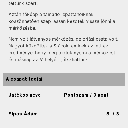
tettünk szert.
Aztán főképp a támadó lepattanóiknak
köszönhetően szép lassan kezdtek vissza jönni a
mérkőzésbe.
Nem volt látványos mérkőzés, de óriási csata volt.
Nagyot küzdöttek a Srácok, aminek az lett az
eredménye, hogy meg tudtuk nyerni a mérkőzést
és másnap az V. helyért játszhattunk.
A csapat tagjai
Játékos neve
Pontszám / 3 pont
Sipos Ádám
8
/ 3