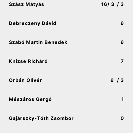
Szász Mátyás
16
/ 3
/ 3
Debreczeny Dávid
6
Szabó Martin Benedek
6
Knizse Richárd
7
Orbán Olivér
6
/ 3
Mészáros Gergő
1
Gajárszky-Tóth Zsombor
0