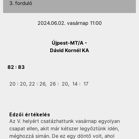
3. forduló
2024.06.02. vasárnap 11:00
Újpest-MT/A -
Dávid Kornél KA
82 :
83
20 :
20,
22 :
26,
26 :
20,
14 :
17
Edzői értékelés
Az V. helyért csatázhattunk vasárnap egyolyan
csapat ellen, akit már kétszer legyőztünk idén,
méghozzá simán. De ez egy döntő volt, ahol