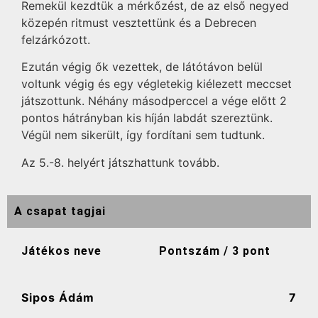
Remekül kezdtük a mérkőzést, de az első negyed
közepén ritmust vesztettünk és a Debrecen
felzárkózott.
Ezután végig ők vezettek, de látótávon belül
voltunk végig és egy végletekig kiélezett meccset
játszottunk. Néhány másodperccel a vége előtt 2
pontos hátrányban kis híján labdát szereztünk.
Végül nem sikerült, így fordítani sem tudtunk.
Az 5.-8. helyért játszhattunk tovább.
A csapat tagjai
Játékos neve
Pontszám / 3 pont
Sipos Ádám
7