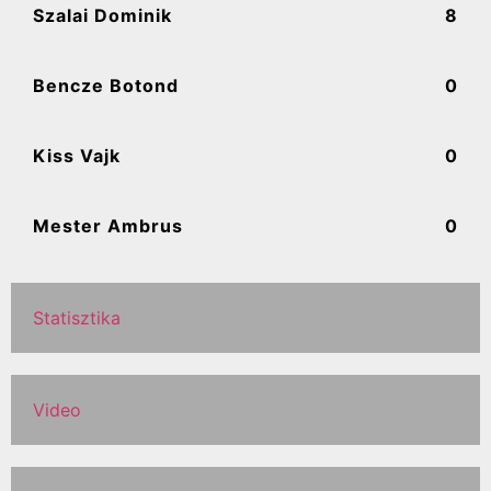
Szalai Dominik
8
Bencze Botond
0
Kiss Vajk
0
Mester Ambrus
0
Statisztika
Video