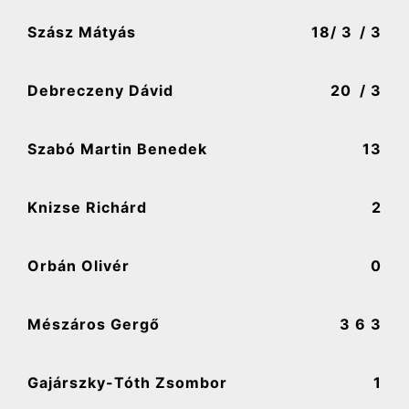
Szász Mátyás
18
/ 3
/ 3
Debreczeny Dávid
20
/ 3
Szabó Martin Benedek
13
Knizse Richárd
2
Orbán Olivér
0
Mészáros Gergő
3
6 3
Gajárszky-Tóth Zsombor
1