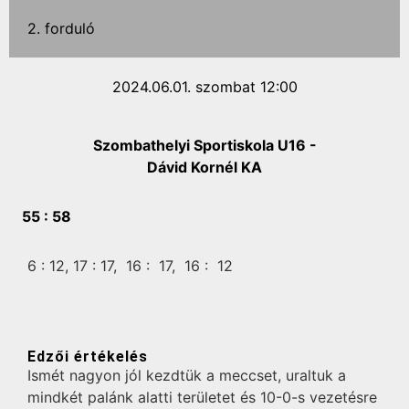
2. forduló
2024.06.01. szombat 12:00
Szombathelyi Sportiskola U16 -
Dávid Kornél KA
55 :
58
6 :
12,
17 :
17,
16 :
17,
16 :
12
Edzői értékelés
Ismét nagyon jól kezdtük a meccset, uraltuk a
mindkét palánk alatti területet és 10-0-s vezetésre