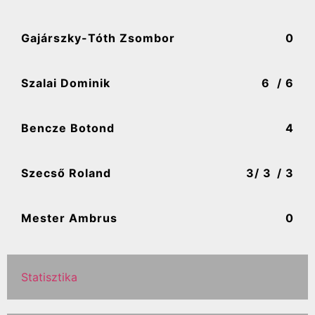
Gajárszky-Tóth Zsombor
0
Szalai Dominik
6
/ 6
Bencze Botond
4
Szecső Roland
3
/ 3
/ 3
Mester Ambrus
0
Statisztika