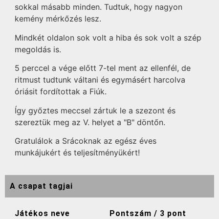
sokkal másabb minden. Tudtuk, hogy nagyon
kemény mérkőzés lesz.
Mindkét oldalon sok volt a hiba és sok volt a szép
megoldás is.
5 perccel a vége előtt 7-tel ment az ellenfél, de
ritmust tudtunk váltani és egymásért harcolva
óriásit fordítottak a Fiúk.
Így győztes meccsel zártuk le a szezont és
szereztük meg az V. helyet a "B" döntőn.
Gratulálok a Srácoknak az egész éves
munkájukért és teljesítményükért!
A csapat tagjai
Játékos neve
Pontszám / 3 pont