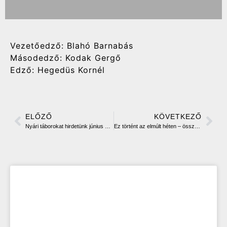
Vezetőedző: Blahó Barnabás
Másodedző: Kodak Gergő
Edző: Hegedüs Kornél
ELŐZŐ
KÖVETKEZŐ
Nyári táborokat hirdetünk június végére
Ez történt az elmúlt héten – összefoglaló utánpótlás csapataink szerepléséről