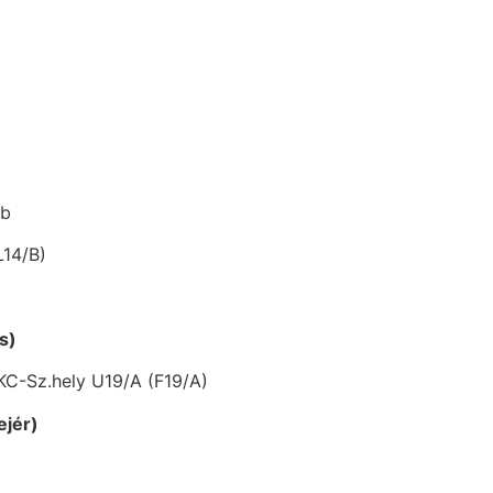
ub
L14/B)
s)
KC-Sz.hely U19/A (F19/A)
ejér)