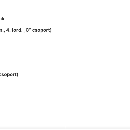
ak
, 4. ford. „C” csoport)
 csoport)