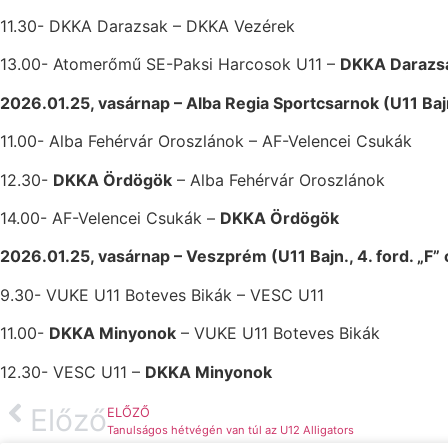
11.30- DKKA Darazsak – DKKA Vezérek
13.00- Atomerőmű SE-Paksi Harcosok U11 –
DKKA Darazs
2026.01.25, vasárnap – Alba Regia Sportcsarnok (U11 Bajn.
11.00- Alba Fehérvár Oroszlánok – AF-Velencei Csukák
12.30-
DKKA Ördögök
– Alba Fehérvár Oroszlánok
14.00- AF-Velencei Csukák –
DKKA Ördögök
2026.01.25, vasárnap – Veszprém (U11 Bajn., 4. ford. „F”
9.30- VUKE U11 Boteves Bikák – VESC U11
11.00-
DKKA Minyonok
– VUKE U11 Boteves Bikák
12.30- VESC U11 –
DKKA Minyonok
Előző
ELŐZŐ
Tanulságos hétvégén van túl az U12 Alligators