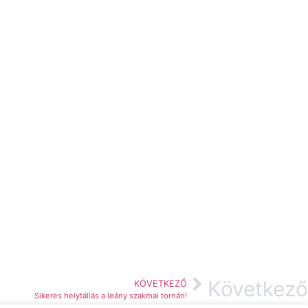
Következő
KÖVETKEZŐ
Sikeres helytállás a leány szakmai tornán!