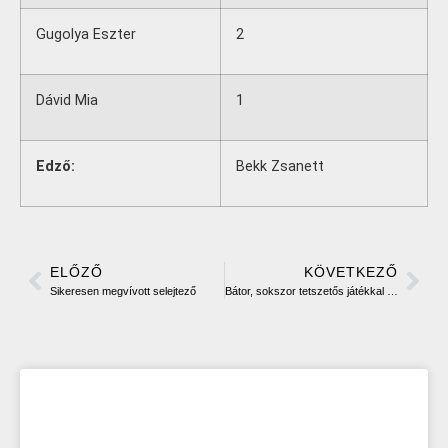
Gugolya Eszter
2
Dávid Mia
1
Edző:
Bekk Zsanett
ELŐZŐ
KÖVETKEZŐ
Sikeresen megvívott selejtező
Bátor, sokszor tetszetős játékkal mutatkoztunk be az idősebbek között