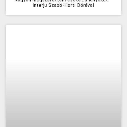
interjú Szabó-Horti Dórával