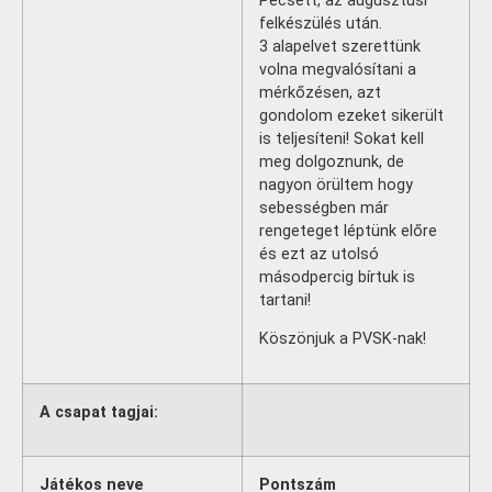
Pécsett, az augusztusi
felkészülés után.
3 alapelvet szerettünk
volna megvalósítani a
mérkőzésen, azt
gondolom ezeket sikerült
is teljesíteni! Sokat kell
meg dolgoznunk, de
nagyon örültem hogy
sebességben már
rengeteget léptünk előre
és ezt az utolsó
másodpercig bírtuk is
tartani!
Köszönjuk a PVSK-nak!
A csapat tagjai:
Játékos neve
Pontszám