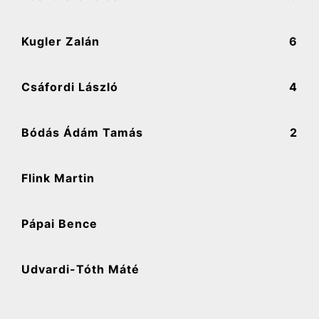
Kugler Zalán
6
Csáfordi László
4
Bódás Ádám Tamás
2
Flink Martin
Pápai Bence
Udvardi-Tóth Máté