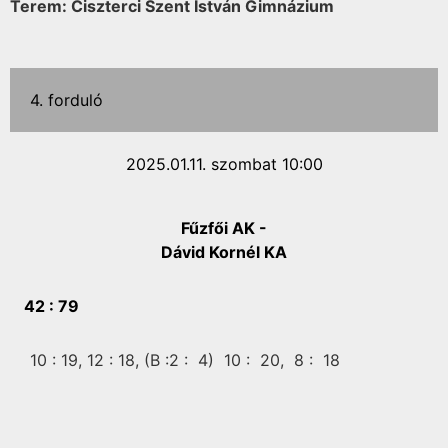
Terem: Ciszterci Szent István Gimnázium
4. forduló
2025.01.11. szombat 10:00
Fűzfői AK -
Dávid Kornél KA
42 :
79
10 :
19,
12 :
18,
(B :2 :
4)
10 :
20,
8 :
18