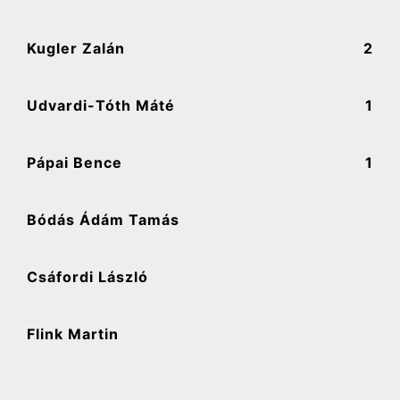
Kugler Zalán
2
Udvardi-Tóth Máté
1
Pápai Bence
1
Bódás Ádám Tamás
Csáfordi László
Flink Martin