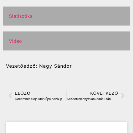
Statisztika
Video
Vezetőedző: Nagy Sándor
ELŐZŐ
KÖVETKEZŐ
December eleje után újra hazai pályán
Kezdeti bizonytalankodás után, magabiztos két győzelem