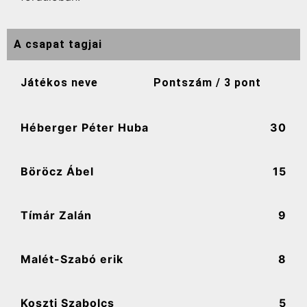
A csapat tagjai
Játékos neve
Pontszám / 3 pont
Héberger Péter Huba
30
Böröcz Ábel
15
Tímár Zalán
9
Malét-Szabó erik
8
Koszti Szabolcs
5