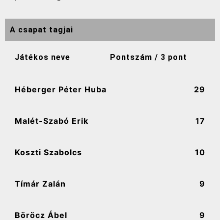
A csapat tagjai
Játékos neve
Pontszám / 3 pont
Héberger Péter Huba
29
Malét-Szabó Erik
17
Koszti Szabolcs
10
Tímár Zalán
9
Böröcz Ábel
9