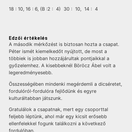
18 :
10,
16 :
6,
(B :2 :
4)
30 :
10,
14 :
4
Edzői értékelés
A második mérkőzést is biztosan hozta a csapat.
Péter ismét kiemelkedőt nyújtott, de most a
többiek is jobban hozzájárultak pontjaikkal a
győzelemhez. A kisebbeknél Böröcz Ábel volt a
legeredményesebb.
Összességében mindenki megérdemli a dicséretet,
fordulóról-fordulóra fejlődünk és egyre
kulturáltabban játszunk.
Gratulálok a csapatnak, mert egy csoporttal
feljebb léptünk, ahol már egy kicsit erősebb
ellenfelekkel fogunk találkozni a következő
fordulóban.