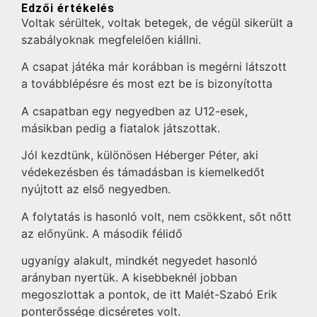
Edzői értékelés
Voltak sérültek, voltak betegek, de végül sikerült a
szabályoknak megfelelően kiállni.
A csapat játéka már korábban is megérni látszott
a továbblépésre és most ezt be is bizonyította
A csapatban egy negyedben az U12-esek,
másikban pedig a fiatalok játszottak.
Jól kezdtünk, különösen Héberger Péter, aki
védekezésben és támadásban is kiemelkedőt
nyújtott az első negyedben.
A folytatás is hasonló volt, nem csökkent, sőt nőtt
az előnyünk. A második félidő
ugyanígy alakult, mindkét negyedet hasonló
arányban nyertük. A kisebbeknél jobban
megoszlottak a pontok, de itt Malét-Szabó Erik
ponterőssége dicséretes volt.