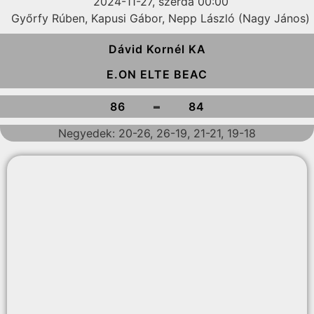
2024-11-27, szerda 00:00
Győrfy Rúben, Kapusi Gábor, Nepp László (Nagy János)
Dávid Kornél KA
E.ON ELTE BEAC
-
86
84
Negyedek: 20-26, 26-19, 21-21, 19-18