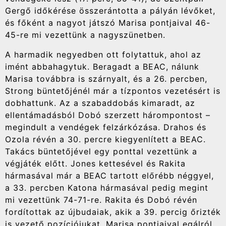
Gergő időkérése összerántotta a pályán lévőket,
és főként a nagyot játszó Marisa pontjaival 46-
45-re mi vezettünk a nagyszünetben.
A harmadik negyedben ott folytattuk, ahol az
imént abbahagytuk. Beragadt a BEAC, nálunk
Marisa továbbra is szárnyalt, és a 26. percben,
Strong büntetőjénél már a tízpontos vezetésért is
dobhattunk. Az a szabaddobás kimaradt, az
ellentámadásból Dobó szerzett hárompontost –
megindult a vendégek felzárkózása. Drahos és
Ozola révén a 30. percre kiegyenlített a BEAC.
Takács büntetőjével egy ponttal vezettünk a
végjáték előtt. Jones kettesével és Rakita
hármasával már a BEAC tartott előrébb néggyel,
a 33. percben Katona hármasával pedig megint
mi vezettünk 74-71-re. Rakita és Dobó révén
fordítottak az újbudaiak, akik a 39. percig őrizték
is vezető pozíciójukat. Marisa pontjaival egálról,