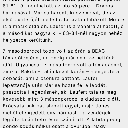
81-81-ről indulhatott az utolsó perc – Drahos
hármasával. Marisa harcolt ki személyit, de az
első büntetőjét mellédobta, aztán hibázott Moore
is a másik oldalon. Laufer is a vonalra állhatott, ő
a másodikat hagyta ki – 83-84-nél nagyon nehéz
helyzetbe kerültünk.
7 másodperccel több volt az órán a BEAC
támadóidejénél, mi pedig már nem kérhettünk
időt. Ugyancsak 7 másodperc volt a támadásból,
amikor Rakita – talán kicsit korán – elengedte a
dobását, ami a csonkra pattant. Laufer
lepattanója után Marisa hozta fel a labdát,
passzolta Hegedűsnek, aki Laufert találta meg
kevesebb mint 3 másodperccel a dudaszó előtt.
Erőcsatárunk hátralépett egyet, majd Jones
mellől elengedett egy hármast – a vendégek
légióta talán betörésre számított. A labda pedig
gondolkodás nélkül esett a gyűrűbe! Nagy