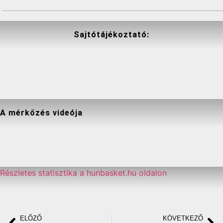
Sajtótájékoztató:
A mérkőzés videója
Részletes statisztika a hunbasket.hu oldalon
ELŐZŐ
KÖVETKEZŐ