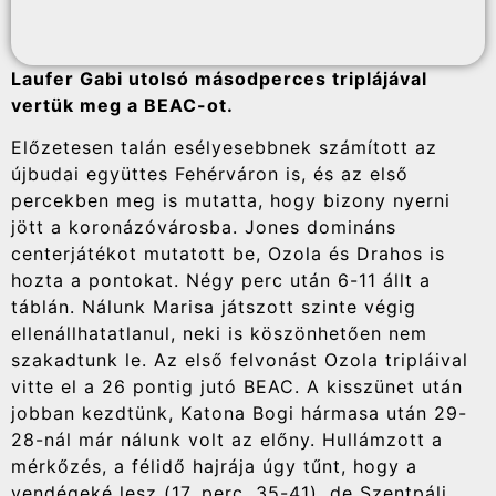
Laufer Gabi utolsó másodperces triplájával
vertük meg a BEAC-ot.
Előzetesen talán esélyesebbnek számított az
újbudai együttes Fehérváron is, és az első
percekben meg is mutatta, hogy bizony nyerni
jött a koronázóvárosba. Jones domináns
centerjátékot mutatott be, Ozola és Drahos is
hozta a pontokat. Négy perc után 6-11 állt a
táblán. Nálunk Marisa játszott szinte végig
ellenállhatatlanul, neki is köszönhetően nem
szakadtunk le. Az első felvonást Ozola tripláival
vitte el a 26 pontig jutó BEAC. A kisszünet után
jobban kezdtünk, Katona Bogi hármasa után 29-
28-nál már nálunk volt az előny. Hullámzott a
mérkőzés, a félidő hajrája úgy tűnt, hogy a
vendégeké lesz (17. perc, 35-41), de Szentpáli