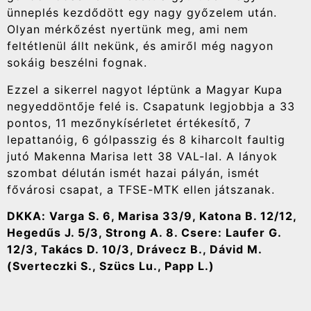
ünneplés kezdődött egy nagy győzelem után.
Olyan mérkőzést nyertünk meg, ami nem
feltétlenül állt nekünk, és amiről még nagyon
sokáig beszélni fognak.
Ezzel a sikerrel nagyot léptünk a Magyar Kupa
negyeddöntője felé is. Csapatunk legjobbja a 33
pontos, 11 mezőnykísérletet értékesítő, 7
lepattanóig, 6 gólpasszig és 8 kiharcolt faultig
jutó Makenna Marisa lett 38 VAL-lal. A lányok
szombat délután ismét hazai pályán, ismét
fővárosi csapat, a TFSE-MTK ellen játszanak.
DKKA: Varga S. 6, Marisa 33/9, Katona B. 12/12,
Hegedűs J. 5/3, Strong A. 8. Csere: Laufer G.
12/3, Takács D. 10/3, Drávecz B., Dávid M.
(Sverteczki S., Szücs Lu., Papp L.)