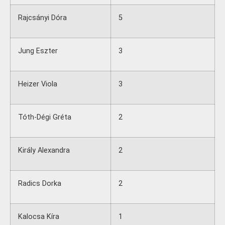
Rajcsányi Dóra
5
Jung Eszter
3
Heizer Viola
3
Tóth-Dégi Gréta
2
Király Alexandra
2
Radics Dorka
2
Kalocsa Kíra
1