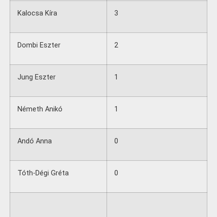
Kalocsa Kíra
3
Dombi Eszter
2
Jung Eszter
1
Németh Anikó
1
Andó Anna
0
Tóth-Dégi Gréta
0