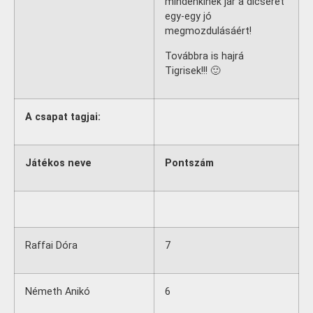
mindenkinek jár a dicséret
egy-egy jó
megmozdulásáért!
Továbbra is hajrá
Tigrisek!!! 🙂
A csapat tagjai:
Játékos neve
Pontszám
Raffai Dóra
7
Németh Anikó
6