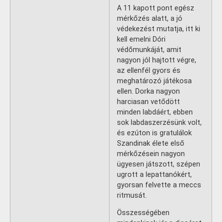
A 11 kapott pont egész
mérkőzés alatt, a jó
védekezést mutatja, itt ki
kell emelni Dóri
védőmunkáját, amit
nagyon jól hajtott végre,
az ellenfél gyors és
meghatározó játékosa
ellen. Dorka nagyon
harciasan vetődött
minden labdáért, ebben
sok labdaszerzésünk volt,
és ezúton is gratulálok
Szandinak élete első
mérkőzésein nagyon
ügyesen játszott, szépen
ugrott a lepattanókért,
gyorsan felvette a meccs
ritmusát.
Összességében