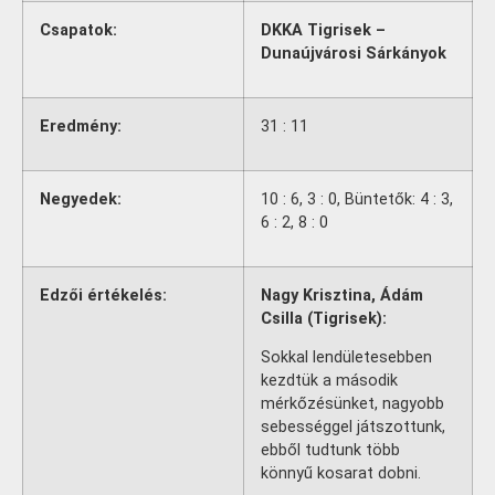
Csapatok:
DKKA Tigrisek –
Dunaújvárosi Sárkányok
Eredmény:
31 : 11
Negyedek:
10 : 6, 3 : 0, Büntetők: 4 : 3,
6 : 2, 8 : 0
Edzői értékelés:
Nagy Krisztina, Ádám
Csilla (Tigrisek):
Sokkal lendületesebben
kezdtük a második
mérkőzésünket, nagyobb
sebességgel játszottunk,
ebből tudtunk több
könnyű kosarat dobni.