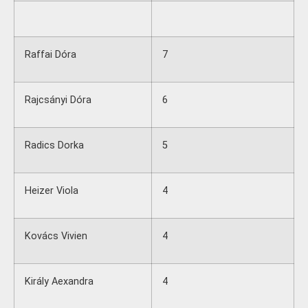
Raffai Dóra
7
Rajcsányi Dóra
6
Radics Dorka
5
Heizer Viola
4
Kovács Vivien
4
Király Aexandra
4