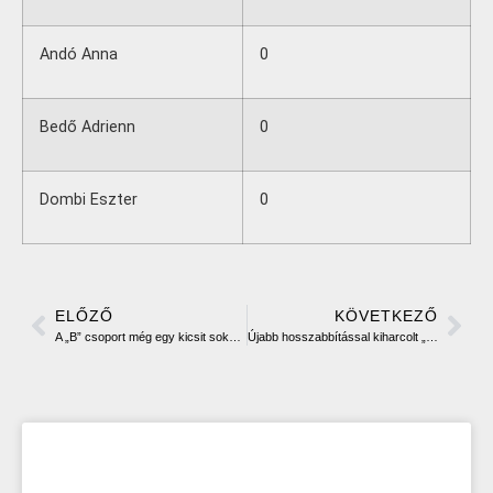
Andó Anna
0
Bedő Adrienn
0
Dombi Eszter
0
ELŐZŐ
KÖVETKEZŐ
A „B” csoport még egy kicsit soknak bizonyult
Újabb hosszabbítással kiharcolt „A” csoportba jutás