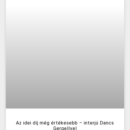
Az idei díj még értékesebb – interjú Dancs
Gergellyel