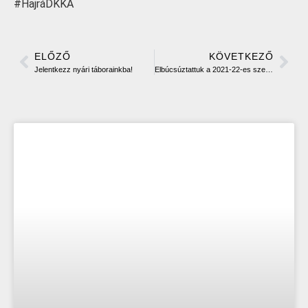
#HajráDKKA
ELŐZŐ
KÖVETKEZŐ
Jelentkezz nyári táborainkba!
Elbúcsúztattuk a 2021-22-es szezont