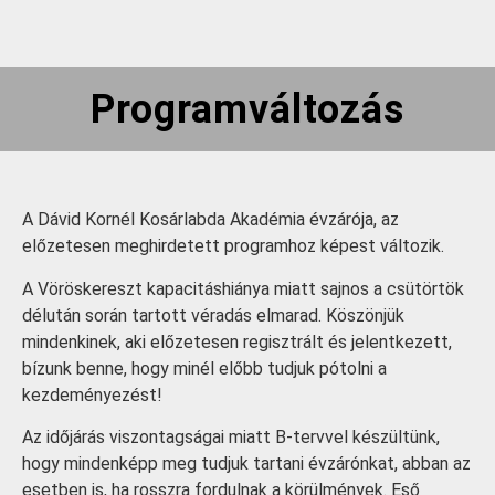
Programváltozás
A Dávid Kornél Kosárlabda Akadémia évzárója, az
előzetesen meghirdetett programhoz képest változik.
A Vöröskereszt kapacitáshiánya miatt sajnos a csütörtök
délután során tartott véradás elmarad. Köszönjük
mindenkinek, aki előzetesen regisztrált és jelentkezett,
bízunk benne, hogy minél előbb tudjuk pótolni a
kezdeményezést!
Az időjárás viszontagságai miatt B-tervvel készültünk,
hogy mindenképp meg tudjuk tartani évzárónkat, abban az
esetben is, ha rosszra fordulnak a körülmények. Eső