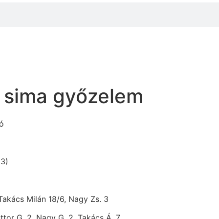
 sima győzelem
ó
13)
 Takács Milán 18/6, Nagy Zs. 3
uttor G. 2, Nagy G. 2, Takács Á. 7