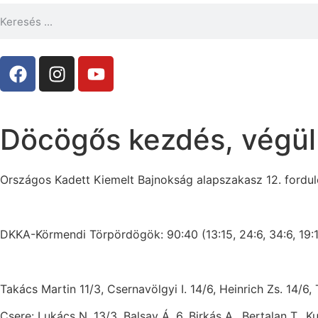
Döcögős kezdés, végül
Országos Kadett Kiemelt Bajnokság alapszakasz 12. fordul
DKKA-Körmendi Törpördögök: 90:40 (13:15, 24:6, 34:6, 19:
Takács Martin 11/3, Csernavölgyi I. 14/6, Heinrich Zs. 14/6,
Csere: Lukács N. 13/3, Balsay Á. 6, Birkás A., Bertalan T., K