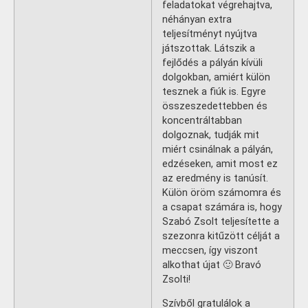
feladatokat végrehajtva,
néhányan extra
teljesítményt nyújtva
játszottak. Látszik a
fejlődés a pályán kívüli
dolgokban, amiért külön
tesznek a fiúk is. Egyre
összeszedettebben és
koncentráltabban
dolgoznak, tudják mit
miért csinálnak a pályán,
edzéseken, amit most ez
az eredmény is tanúsít.
Külön öröm számomra és
a csapat számára is, hogy
Szabó Zsolt teljesítette a
szezonra kitűzött célját a
meccsen, így viszont
alkothat újat 🙂 Bravó
Zsolti!
Szívből gratulálok a