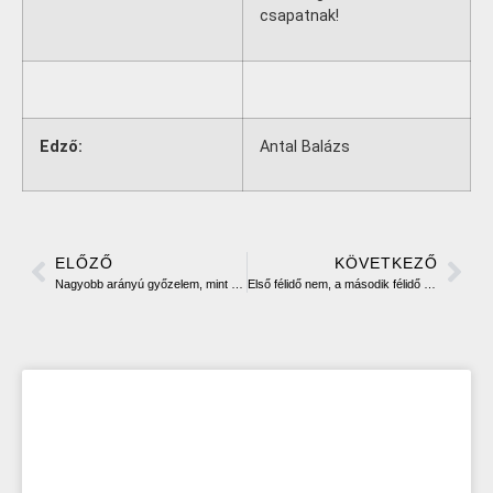
csapatnak!
Edző:
Antal Balázs
ELŐZŐ
KÖVETKEZŐ
Nagyobb arányú győzelem, mint az első mérkőzésen
Első félidő nem, a második félidő már igen!