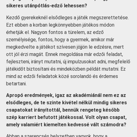
sikeres utánpótlás-edző lehessen?
Kezdő gyerekeknél elsődleges a játék megszerettetése.
Ezt ebben a korban legkönnyebben játékos módon
érhetjük el. Nagyon fontos a türelem, az edző
személyisége, fontos, hogy a gyermek, amikor már
megkedvelte a játékot szívesen jöjjön le edzésre, mert
ott jól érzi magát. Ennek megoldása már edzői feladat,
fejleszteni, irányt mutatni, új impulzusokat adni, megfelelő
játékidőt biztosítani és mindeközben példát mutatni. Ez
mind az edzői feladatok közé sorolandó és érdemes
betartani.
Apropó eredmények, igaz az akadémiánál nem ez az
elsődleges, de te szinte kivétel nélkül mindig sikeres
csapatokat irányítottál, bennük rengeteg később
szép karriert befutott játékossal. Volt olyan csapat,
amely valamiért kiemelten kedvessé vált számodra?
Abban a szerencsés helyzetben vagyok, hogy a