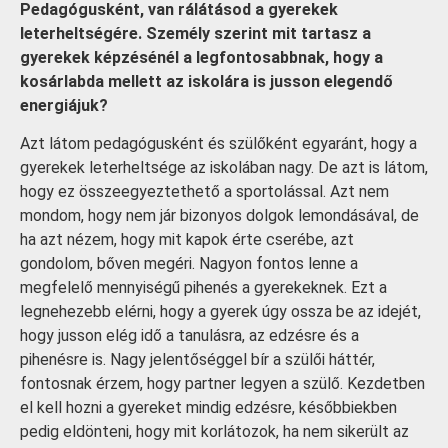
Pedagógusként, van rálátásod a gyerekek
leterheltségére. Személy szerint mit tartasz a
gyerekek képzésénél a legfontosabbnak, hogy a
kosárlabda mellett az iskolára is jusson elegendő
energiájuk?
Azt látom pedagógusként és szülőként egyaránt, hogy a
gyerekek leterheltsége az iskolában nagy. De azt is látom,
hogy ez összeegyeztethető a sportolással. Azt nem
mondom, hogy nem jár bizonyos dolgok lemondásával, de
ha azt nézem, hogy mit kapok érte cserébe, azt
gondolom, bőven megéri. Nagyon fontos lenne a
megfelelő mennyiségű pihenés a gyerekeknek. Ezt a
legnehezebb elérni, hogy a gyerek úgy ossza be az idejét,
hogy jusson elég idő a tanulásra, az edzésre és a
pihenésre is. Nagy jelentőséggel bír a szülői háttér,
fontosnak érzem, hogy partner legyen a szülő. Kezdetben
el kell hozni a gyereket mindig edzésre, későbbiekben
pedig eldönteni, hogy mit korlátozok, ha nem sikerült az