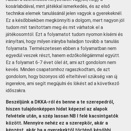
kosárlabdával, mint játékkal ismerkedés, és az első
technikai elemek tanulásánál jelen vagyok a gyerekeknél.
Ez a későbbiekben megkönnyíti a dolgom, mert nagyon jól
tudom mit tanítottam meg és mit várhatok el a
játékosomtól. Ezt a folyamatot tudom nyomon kísérni és
irányítani, hogy milyen irányba haladjon tovább a tanulás
folyamata. Természetesen ebben a folyamatban nem
egyedül veszek részt, hanem edzőkollégáimmal együtt.
Ez a folyamat 6-7 évet ölel át, ami azt gondolom nem
kevés. Minden csapatomhoz ragaszkodtam, de azt
gondolom, hogy bizonyos idő elteltével szükség van új
ingerekre, ami segít megújulni és lökést ad a következő
időszakra.
Beszéljünk a DKKA-ról és benne a te szerepedről,
hiszen tulajdonképpen hidat képezel az alapok
felvétele után, a szép lassan NB I felé kacsintgatók
között. Mennyire nehéz ez a szerepkör, akár a
képzést, akár ha a gyerekektől történő későbbi