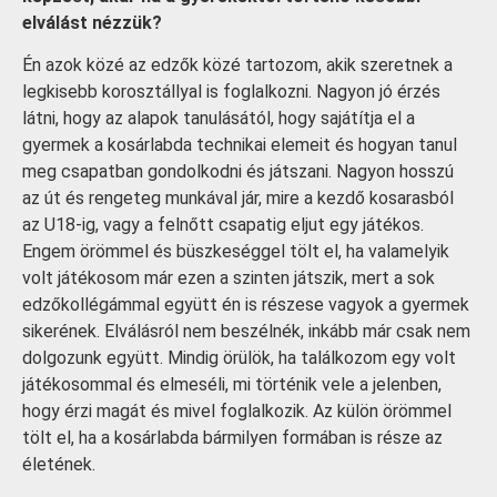
elválást nézzük?
Én azok közé az edzők közé tartozom, akik szeretnek a
legkisebb korosztállyal is foglalkozni. Nagyon jó érzés
látni, hogy az alapok tanulásától, hogy sajátítja el a
gyermek a kosárlabda technikai elemeit és hogyan tanul
meg csapatban gondolkodni és játszani. Nagyon hosszú
az út és rengeteg munkával jár, mire a kezdő kosarasból
az U18-ig, vagy a felnőtt csapatig eljut egy játékos.
Engem örömmel és büszkeséggel tölt el, ha valamelyik
volt játékosom már ezen a szinten játszik, mert a sok
edzőkollégámmal együtt én is részese vagyok a gyermek
sikerének. Elválásról nem beszélnék, inkább már csak nem
dolgozunk együtt. Mindig örülök, ha találkozom egy volt
játékosommal és elmeséli, mi történik vele a jelenben,
hogy érzi magát és mivel foglalkozik. Az külön örömmel
tölt el, ha a kosárlabda bármilyen formában is része az
életének.