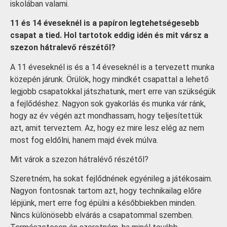
iskolában valami.
11 és 14 éveseknél is a papíron legtehetségesebb
csapat a tied. Hol tartotok eddig idén és mit vársz a
szezon hátralevő részétől?
A 11 éveseknél is és a 14 éveseknél is a tervezett munka
közepén járunk. Örülök, hogy mindkét csapattal a lehető
legjobb csapatokkal játszhatunk, mert erre van szükségük
a fejlődéshez. Nagyon sok gyakorlás és munka vár ránk,
hogy az év végén azt mondhassam, hogy teljesítettük
azt, amit terveztem. Az, hogy ez mire lesz elég az nem
most fog eldőlni, hanem majd évek múlva.
Mit várok a szezon hátralévő részétől?
Szeretném, ha sokat fejlődnének egyénileg a játékosaim.
Nagyon fontosnak tartom azt, hogy technikailag előre
lépjünk, mert erre fog épülni a későbbiekben minden.
Nincs különösebb elvárás a csapatommal szemben.