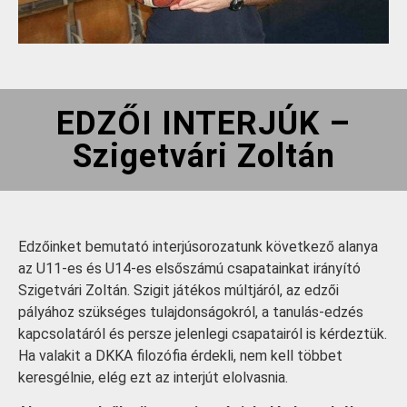
EDZŐI INTERJÚK –
Szigetvári Zoltán
Edzőinket bemutató interjúsorozatunk következő alanya
az U11-es és U14-es elsőszámú csapatainkat irányító
Szigetvári Zoltán. Szigit játékos múltjáról, az edzői
pályához szükséges tulajdonságokról, a tanulás-edzés
kapcsolatáról és persze jelenlegi csapatairól is kérdeztük.
Ha valakit a DKKA filozófia érdekli, nem kell többet
keresgélnie, elég ezt az interjút elolvasnia.