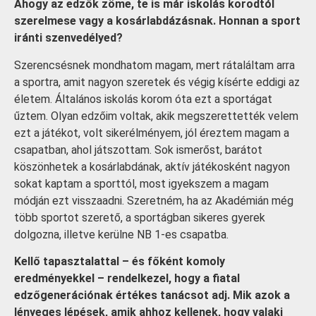
Ahogy az edzők zöme, te is már iskolás korodtól
szerelmese vagy a kosárlabdázásnak. Honnan a sport
iránti szenvedélyed?
Szerencsésnek mondhatom magam, mert rátaláltam arra
a sportra, amit nagyon szeretek és végig kísérte eddigi az
életem. Általános iskolás korom óta ezt a sportágat
űztem. Olyan edzőim voltak, akik megszerettették velem
ezt a játékot, volt sikerélményem, jól éreztem magam a
csapatban, ahol játszottam. Sok ismerőst, barátot
köszönhetek a kosárlabdának, aktív játékosként nagyon
sokat kaptam a sporttól, most igyekszem a magam
módján ezt visszaadni. Szeretném, ha az Akadémián még
több sportot szerető, a sportágban sikeres gyerek
dolgozna, illetve kerülne NB 1-es csapatba.
Kellő tapasztalattal – és főként komoly
eredményekkel – rendelkezel, hogy a fiatal
edzőgenerációnak értékes tanácsot adj. Mik azok a
lényeges lépések, amik ahhoz kellenek, hogy valaki