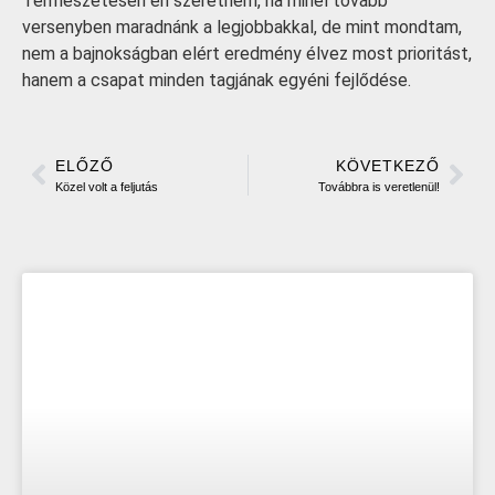
Természetesen én szeretném, ha minél tovább
versenyben maradnánk a legjobbakkal, de mint mondtam,
nem a bajnokságban elért eredmény élvez most prioritást,
hanem a csapat minden tagjának egyéni fejlődése.
ELŐZŐ
KÖVETKEZŐ
Közel volt a feljutás
Továbbra is veretlenül!