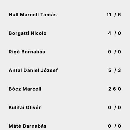
Hüll Marcell Tamás
11
/ 6
Borgatti Nicolo
4
/ 0
Rigó Barnabás
0
/ 0
Antal Dániel József
5
/ 3
Bócz Marcell
2
6 0
Kulifai Olivér
0
/ 0
Máté Barnabás
0
/ 0