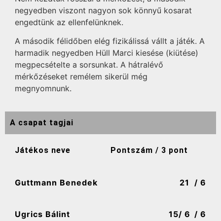
negyedben viszont nagyon sok könnyű kosarat
engedtünk az ellenfelünknek.
A második félidőben elég fizikálissá vállt a játék. A
harmadik negyedben Hüll Marci kiesése (kiütése)
megpecsételte a sorsunkat. A hátralévő
mérkőzéseket remélem sikerül még
megnyomnunk.
A csapat tagjai
Játékos neve
Pontszám / 3 pont
Guttmann Benedek
21
/ 6
Ugrics Bálint
15
/ 6
/ 6