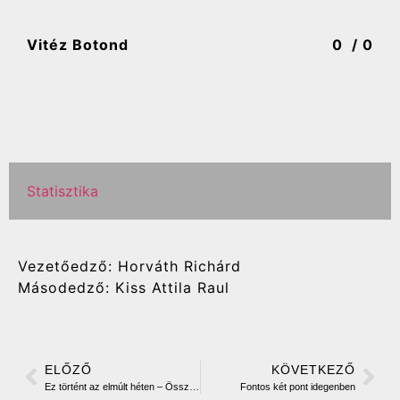
Vitéz Botond
0
/ 0
Statisztika
Vezetőedző: Horváth Richárd
Másodedző: Kiss Attila Raul
ELŐZŐ
KÖVETKEZŐ
Ez történt az elmúlt héten – Összefoglaló utánpótlás csapataink szerepléséről
Fontos két pont idegenben