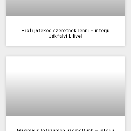
Profi játékos szeretnék lenni – interjú
Jákfalvi Lilivel
Maximális létszámon üzemeltünk – interjú