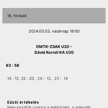
18. forduló
2024.03.03. vasárnap 18:00
DMTK-ZSAK U20 -
Dávid Kornél KA U20
93 :
58
14 :
12,
32 :
20,
24 :
12,
23 :
14
Edzői értékelés
Nem kezdtük rosszul a mérkőzést, a második