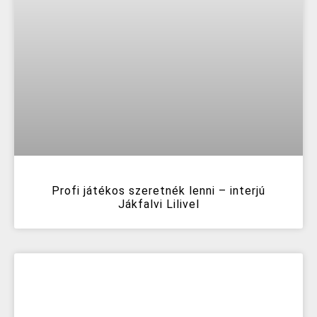
Profi játékos szeretnék lenni – interjú
Jákfalvi Lilivel