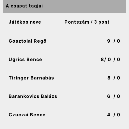
A csapat tagjai
Játékos neve
Pontszám / 3 pont
Gosztolai Regő
9
/ 0
Ugrics Bence
8
/ 0
/ 0
Tiringer Barnabás
8
/ 0
Barankovics Balázs
6
/ 0
Czuczai Bence
4
/ 0