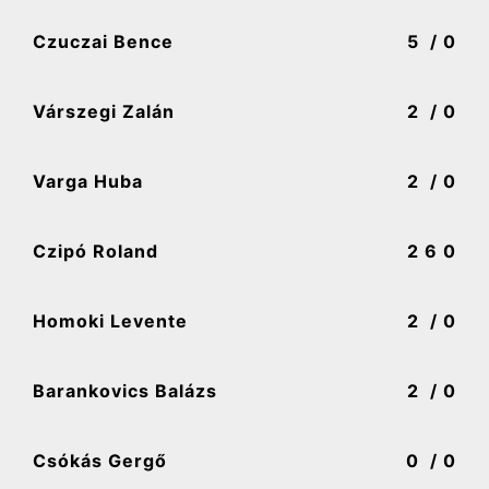
Czuczai Bence
5
/ 0
Várszegi Zalán
2
/ 0
Varga Huba
2
/ 0
Czipó Roland
2
6 0
Homoki Levente
2
/ 0
Barankovics Balázs
2
/ 0
Csókás Gergő
0
/ 0