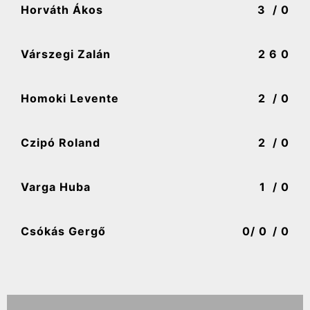
Horváth Ákos
3
/ 0
Várszegi Zalán
2
6 0
Homoki Levente
2
/ 0
Czipó Roland
2
/ 0
Varga Huba
1
/ 0
Csókás Gergő
0
/ 0
/ 0