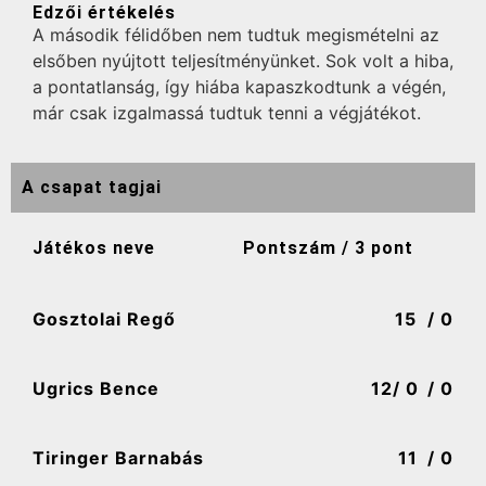
Edzői értékelés
A második félidőben nem tudtuk megismételni az
elsőben nyújtott teljesítményünket. Sok volt a hiba,
a pontatlanság, így hiába kapaszkodtunk a végén,
már csak izgalmassá tudtuk tenni a végjátékot.
A csapat tagjai
Játékos neve
Pontszám / 3 pont
Gosztolai Regő
15
/ 0
Ugrics Bence
12
/ 0
/ 0
Tiringer Barnabás
11
/ 0