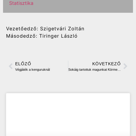
Statisztika
Vezetőedző: Szigetvári Zoltán
Másodedző: Tiringer László
ELŐZŐ
KÖVETKEZŐ
Végjáték a kenguruknál
Sokáig tartottuk magunkat Körmenden