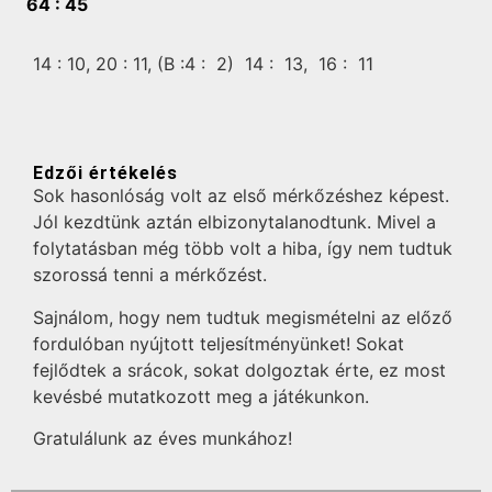
64 :
45
14 :
10,
20 :
11,
(B :4 :
2)
14 :
13,
16 :
11
Edzői értékelés
Sok hasonlóság volt az első mérkőzéshez képest.
Jól kezdtünk aztán elbizonytalanodtunk. Mivel a
folytatásban még több volt a hiba, így nem tudtuk
szorossá tenni a mérkőzést.
Sajnálom, hogy nem tudtuk megismételni az előző
fordulóban nyújtott teljesítményünket! Sokat
fejlődtek a srácok, sokat dolgoztak érte, ez most
kevésbé mutatkozott meg a játékunkon.
Gratulálunk az éves munkához!