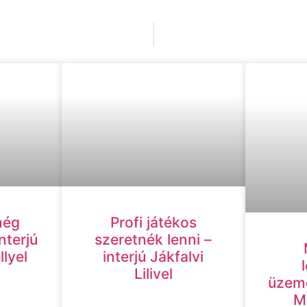
még
Profi játékos
nterjú
szeretnék lenni –
lyel
interjú Jákfalvi
Lilivel
üzeme
M