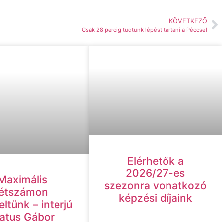
KÖVETKEZŐ
Csak 28 percig tudtunk lépést tartani a Péccsel
Elérhetők a
2026/27-es
Maximális
szezonra vonatkozó
létszámon
képzési díjaink
ltünk – interjú
atus Gábor