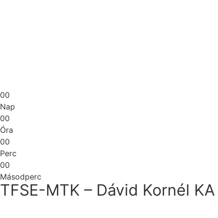
0
0
Nap
0
0
Óra
0
0
Perc
0
0
Másodperc
TFSE-MTK – Dávid Kornél KA