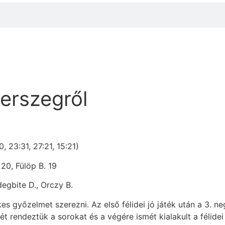
erszegről
 23:31, 27:21, 15:21)
 20, Fülöp B. 19
degbite D., Orczy B.
s győzelmet szerezni. Az első félidei jó játék után a 3. 
t rendeztük a sorokat és a végére ismét kialakult a félide