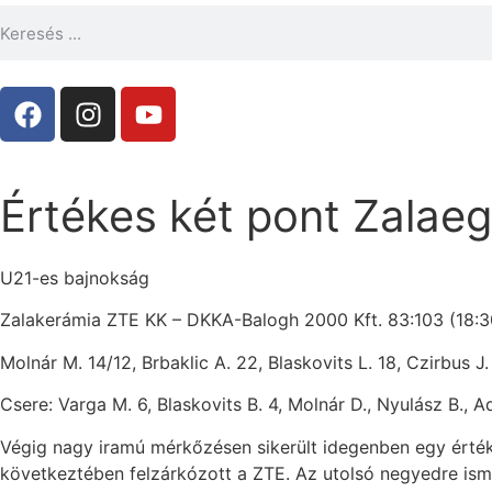
Értékes két pont Zalaeg
U21-es bajnokság
Zalakerámia ZTE KK – DKKA-Balogh 2000 Kft. 83:103 (18:30,
Molnár M. 14/12, Brbaklic A. 22, Blaskovits L. 18, Czirbus J.
Csere: Varga M. 6, Blaskovits B. 4, Molnár D., Nyulász B., A
Végig nagy iramú mérkőzésen sikerült idegenben egy értéke
következtében felzárkózott a ZTE. Az utolsó negyedre ismé