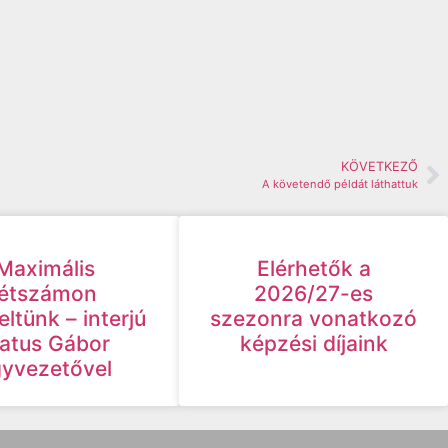
KÖVETKEZŐ
A követendő példát láthattuk
Maximális
Elérhetők a
létszámon
2026/27-es
ltünk – interjú
szezonra vonatkozó
atus Gábor
képzési díjaink
yvezetővel