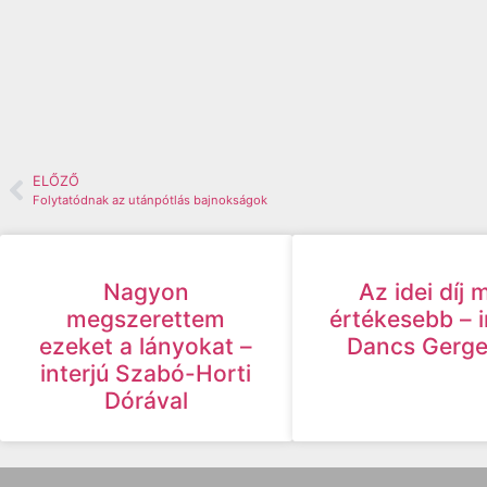
ELŐZŐ
Folytatódnak az utánpótlás bajnokságok
Nagyon
Az idei díj 
megszerettem
értékesebb – i
ezeket a lányokat –
Dancs Gergel
interjú Szabó-Horti
Dórával