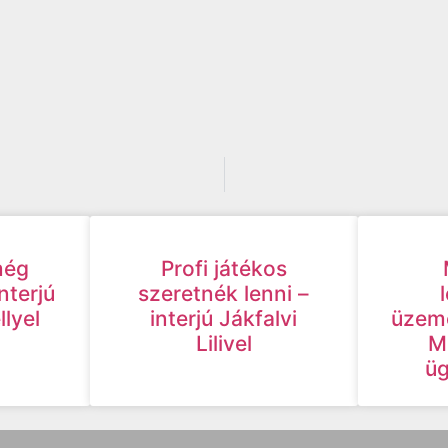
még
Profi játékos
nterjú
szeretnék lenni –
lyel
interjú Jákfalvi
üzeme
Lilivel
M
üg