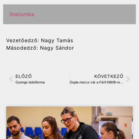
Statisztika
Vezetőedző: Nagy Tamás
Másodedző: Nagy Sándor
ELŐZŐ
KÖVETKEZŐ
Gyenge dobóforma
Dupla meccs vár a Férfi NBI/B-re a héten