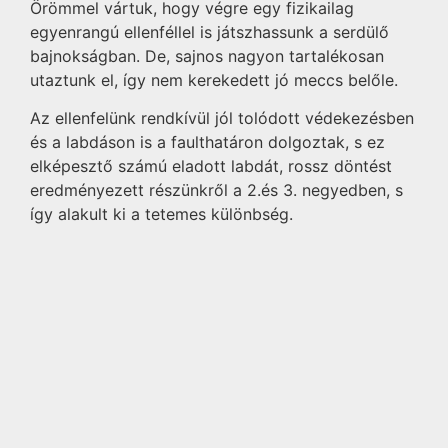
Örömmel vártuk, hogy végre egy fizikailag
egyenrangú ellenféllel is játszhassunk a serdülő
bajnokságban. De, sajnos nagyon tartalékosan
utaztunk el, így nem kerekedett jó meccs belőle.
Az ellenfelünk rendkívül jól tolódott védekezésben
és a labdáson is a faulthatáron dolgoztak, s ez
elképesztő számú eladott labdát, rossz döntést
eredményezett részünkről a 2.és 3. negyedben, s
így alakult ki a tetemes különbség.