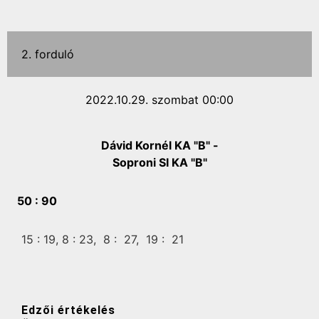
2. forduló
2022.10.29. szombat 00:00
Dávid Kornél KA "B" -
Soproni SI KA "B"
50 :
90
15 :
19,
8 :
23,
8 :
27,
19 :
21
Edzői értékelés