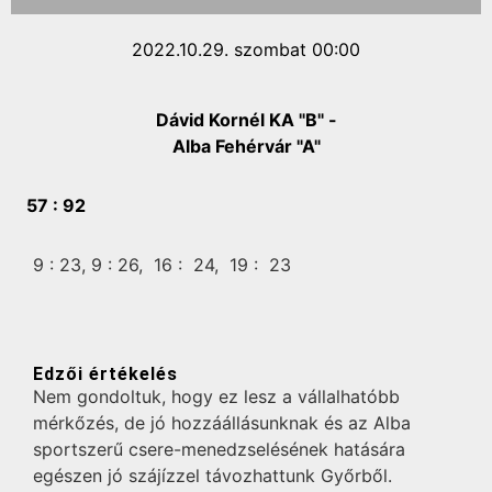
2022.10.29. szombat 00:00
Dávid Kornél KA "B" -
Alba Fehérvár "A"
57 :
92
9 :
23,
9 :
26,
16 :
24,
19 :
23
Edzői értékelés
Nem gondoltuk, hogy ez lesz a vállalhatóbb
mérkőzés, de jó hozzáállásunknak és az Alba
sportszerű csere-menedzselésének hatására
egészen jó szájízzel távozhattunk Győrből.