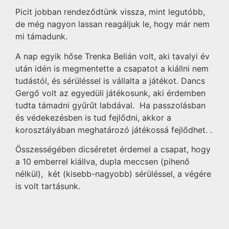
Picit jobban rendeződtünk vissza, mint legutóbb,
de még nagyon lassan reagáljuk le, hogy már nem
mi támadunk.
A nap egyik hőse Trenka Belián volt, aki tavalyi év
után idén is megmentette a csapatot a kiállni nem
tudástól, és sérüléssel is vállalta a játékot. Dancs
Gergő volt az egyedüli játékosunk, aki érdemben
tudta támadni gyűrűt labdával. Ha passzolásban
és védekezésben is tud fejlődni, akkor a
korosztályában meghatározó játékossá fejlődhet. .
Összességében dicséretet érdemel a csapat, hogy
a 10 emberrel kiállva, dupla meccsen (pihenő
nélkül), két (kisebb-nagyobb) sérüléssel, a végére
is volt tartásunk.