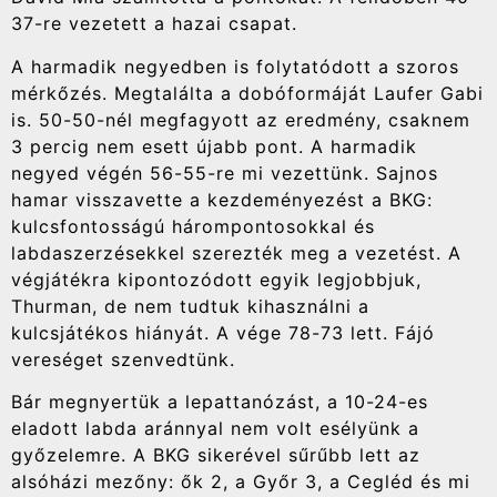
37-re vezetett a hazai csapat.
A harmadik negyedben is folytatódott a szoros
mérkőzés. Megtalálta a dobóformáját Laufer Gabi
is. 50-50-nél megfagyott az eredmény, csaknem
3 percig nem esett újabb pont. A harmadik
negyed végén 56-55-re mi vezettünk. Sajnos
hamar visszavette a kezdeményezést a BKG:
kulcsfontosságú hárompontosokkal és
labdaszerzésekkel szerezték meg a vezetést. A
végjátékra kipontozódott egyik legjobbjuk,
Thurman, de nem tudtuk kihasználni a
kulcsjátékos hiányát. A vége 78-73 lett. Fájó
vereséget szenvedtünk.
Bár megnyertük a lepattanózást, a 10-24-es
eladott labda aránnyal nem volt esélyünk a
győzelemre. A BKG sikerével sűrűbb lett az
alsóházi mezőny: ők 2, a Győr 3, a Cegléd és mi