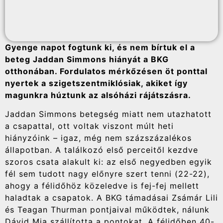
Gyenge napot fogtunk ki, és nem bírtuk el a
beteg Jaddan Simmons hiányát a BKG
otthonában. Fordulatos mérkőzésen öt ponttal
nyertek a szigetszentmiklósiak, akiket így
magunkra húztunk az alsóházi rájátszásra.
Jaddan Simmons betegség miatt nem utazhatott
a csapattal, ott voltak viszont múlt heti
hiányzóink – igaz, még nem százszázalékos
állapotban. A találkozó első perceitől kezdve
szoros csata alakult ki: az első negyedben egyik
fél sem tudott nagy előnyre szert tenni (22-22),
ahogy a félidőhöz közeledve is fej-fej mellett
haladtak a csapatok. A BKG támadásai Zsámár Lili
és Teagan Thurman pontjaival működtek, nálunk
Dávid Mia szállította a pontokat. A félidőben 40-