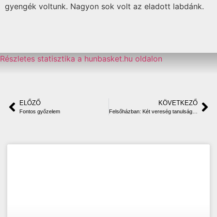
gyengék voltunk. Nagyon sok volt az eladott labdánk.
Részletes statisztika a hunbasket.hu oldalon
ELŐZŐ
KÖVETKEZŐ
Fontos győzelem
Felsőházban: Két vereség tanulságokkal