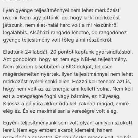
Ilyen gyenge teljesítménnyel nem lehet mérkőzést
nyerni. Nem úgy jöttünk ide, hogy ki-ki mérkőzést
játszunk, nem élet-halál harc volt a mi részünkről
legalábbis. Alsóházi rangadó lehetne, de rangadóhoz
gyenge teljesítmény volt főleg a mi részünkről.
Eladtunk 24 labdát, 20 pontot kaptunk gyorsindításból.
Azt gondolom, hogy ez nem egy NBI-es teljesítmény.
Nem akarom kisebbíteni a BKG dolgát, teljesen
megérdemelten nyertek. Ilyen teljesítménnyel nem lehet
mérkőzést nyerni senki ellen. Hozzá kell tennem azt is,
hogy nem volt az az energia ami kellett volna. Nem kell
ezt a betegségre fogni vagy bármire, ez hülyeség.
Kijössz a pályára akkor oda kell raknod magad, amire
elég ez. És ez maximálisan a vereségre volt elég.
Egyéni teljesítményünk sem volt olyan, amilyen szokott
lenni. Nem egy embert akarok kiemelni, hanem
nagyjából a csapatot. Ez egy ócska meccs volt, de hát