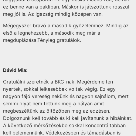
ez benne van a pakliban. Máskor is játszottunk rosszul
meg jól is. Az igazság mindig középen van.
Mégegyszer bravó a második győzelemhez. Mindig az
első a legnehezebb, a második meg már a
megduplázása.Tényleg gratulálok.
Dávid Mia:
Gratulálni szeretnék a BKG-nak. Megérdemelten
nyertek, sokkal lelkesebbek voltak végig. Ez egy
nagyon fájó vereség nekünk és nagyon sajnálom, mert
semmi olyat nem tettünk meg a pályán amit
megbeszéltünk az öltözőben meg az edzésen.
Dolgoznunk kell tovább és ki kell javítanunk a hibáinkat.
A következő mérkőzésekbe sokkal koncentráltabban
kell belemennünk. Védekezésben és támadásban is