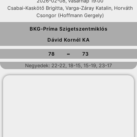
2026-02-08, vasárnap 19:00
Csabai-Kaskötő Brigitta, Varga-Záray Katalin, Horváth
Csongor (Hoffmann Gergely)
BKG-Príma Szigetszentmiklós
Dávid Kornél KA
-
78
73
Negyedek: 22-22, 18-15, 15-19, 23-17