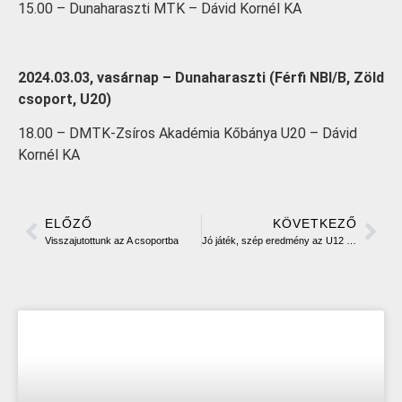
15.00 – Dunaharaszti MTK – Dávid Kornél KA
2024.03.03, vasárnap – Dunaharaszti (Férfi NBI/B, Zöld
csoport, U20)
18.00 – DMTK-Zsíros Akadémia Kőbánya U20 – Dávid
Kornél KA
ELŐZŐ
KÖVETKEZŐ
Visszajutottunk az A csoportba
Jó játék, szép eredmény az U12 Cougars hétvégi mérlege