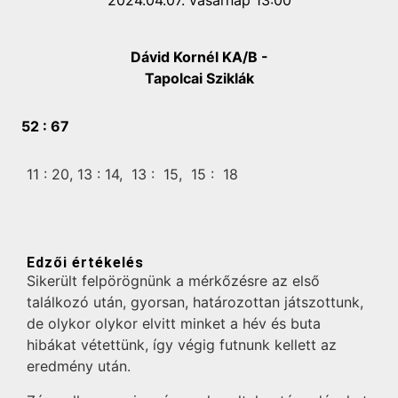
2024.04.07. vasárnap 13:00
Dávid Kornél KA/B -
Tapolcai Sziklák
52 :
67
11 :
20,
13 :
14,
13 :
15,
15 :
18
Edzői értékelés
Sikerült felpörögnünk a mérkőzésre az első
találkozó után, gyorsan, határozottan játszottunk,
de olykor olykor elvitt minket a hév és buta
hibákat vétettünk, így végig futnunk kellett az
eredmény után.