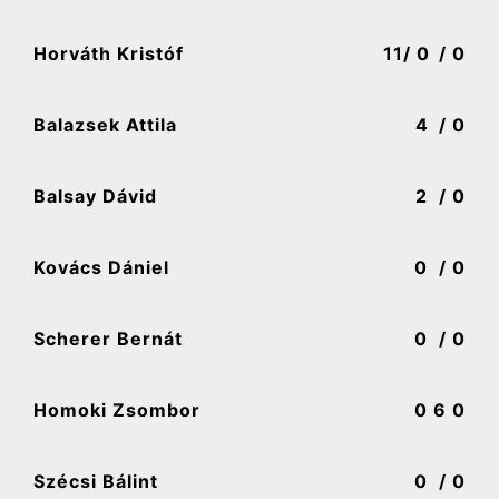
Horváth Kristóf
11
/ 0
/ 0
Balazsek Attila
4
/ 0
Balsay Dávid
2
/ 0
Kovács Dániel
0
/ 0
Scherer Bernát
0
/ 0
Homoki Zsombor
0
6 0
Szécsi Bálint
0
/ 0