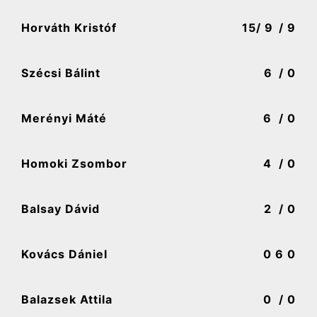
Horváth Kristóf
15
/ 9
/ 9
Szécsi Bálint
6
/ 0
Merényi Máté
6
/ 0
Homoki Zsombor
4
/ 0
Balsay Dávid
2
/ 0
Kovács Dániel
0
6 0
Balazsek Attila
0
/ 0