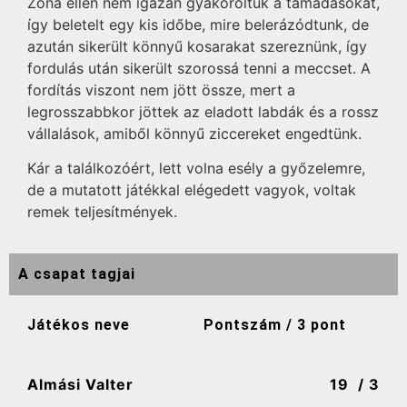
Zóna ellen nem igazán gyakoroltuk a támadásokat,
így beletelt egy kis időbe, mire belerázódtunk, de
azután sikerült könnyű kosarakat szereznünk, így
fordulás után sikerült szorossá tenni a meccset. A
fordítás viszont nem jött össze, mert a
legrosszabbkor jöttek az eladott labdák és a rossz
vállalások, amiből könnyű ziccereket engedtünk.
Kár a találkozóért, lett volna esély a győzelemre,
de a mutatott játékkal elégedett vagyok, voltak
remek teljesítmények.
A csapat tagjai
Játékos neve
Pontszám / 3 pont
Almási Valter
19
/ 3