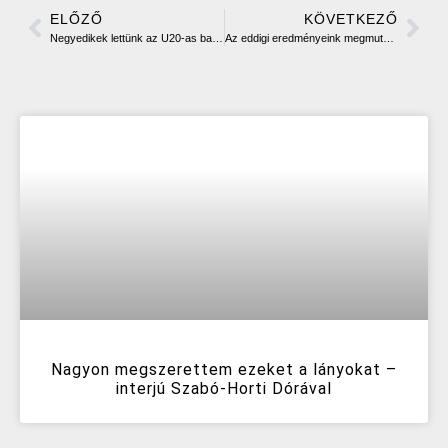
ELŐZŐ
KÖVETKEZŐ
Negyedikek lettünk az U20-as bajnokságban
Az eddigi eredményeink megmutatják, hogy mire vagyunk képesek – interjú Somogyfoki Péterrel
Nagyon megszerettem ezeket a lányokat –
interjú Szabó-Horti Dórával