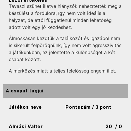
Edzői értékelés
Tavaszi szünet illetve hiányzók nehezítették meg a
készülést a fordulóra, így nem volt ideális a
helyzet, de ettől függetlenül minden lehetőség
adott volt egy jó kezdéshez.
Álmoskásan kezdtük a találkozót és igazából nem
is sikerült felpörögnünk, így nem volt agresszivitás
a játékunkban, ez jelentette a különbséget a két
csapat között.
A mérkőzés miatt a teljes felelősség engem illet.
A csapat tagjai
Játékos neve
Pontszám / 3 pont
Almási Valter
20
/ 0