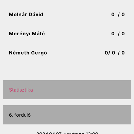
Molnár Dávid
0
/ 0
Merényi Máté
0
/ 0
Németh Gergő
0
/ 0
/ 0
Statisztika
6. forduló