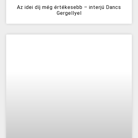
Az idei díj még értékesebb – interjú Dancs
Gergellyel