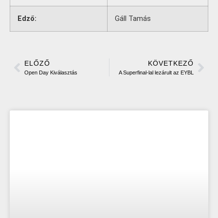
Edző:
Gáll Tamás
ELŐZŐ
KÖVETKEZŐ
Open Day Kiválasztás
A Superfinal-lal lezárult az EYBL