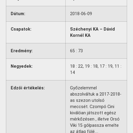
Dátum:
2018-06-09
Csapatok:
Széchenyi KA – Dávid
Kornél KA
Eredmény:
65 : 73
Negyedek:
18 : 22, 19 : 18, 17 : 19, 11 :
14
Edzői értékelés:
Győzelemmel
abszolváltuk a 2017-2018-
as szezon utolsó
meccsét. Czompó Cini
kiválóan játszott egész
mérkőzésen , illetve Orsó
Viki 15 gólpassza emelte
az átlag fölé….