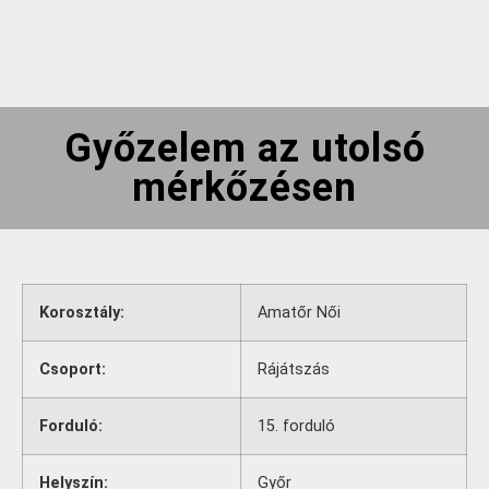
Győzelem az utolsó
mérkőzésen
Korosztály:
Amatőr Női
Csoport:
Rájátszás
Forduló:
15. forduló
Helyszín:
Győr