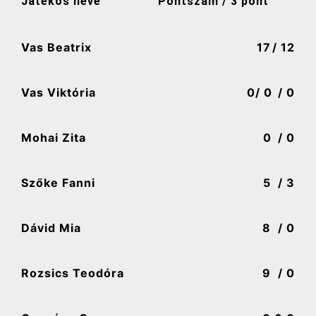
Játékos neve
Pontszám / 3 pont
Vas Beatrix
17
/ 12
Vas Viktória
0
/ 0
/ 0
Mohai Zita
0
/ 0
Szőke Fanni
5
/ 3
Dávid Mia
8
/ 0
Rozsics Teodóra
9
/ 0