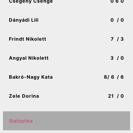
Csegény Csenge
0
6 0
Dányádi Lili
0
/ 0
Frindt Nikolett
7
/ 3
Angyal Nikolett
3
/ 0
Bakró-Nagy Kata
8
/ 6
/ 6
Zele Dorina
21
/ 0
Statisztika