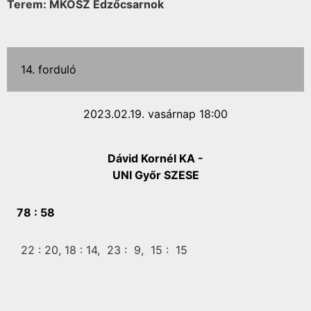
Terem: MKOSZ Edzőcsarnok
14. forduló
2023.02.19. vasárnap 18:00
Dávid Kornél KA -
UNI Győr SZESE
78 :
58
22 :
20,
18 :
14,
23 :
9,
15 :
15