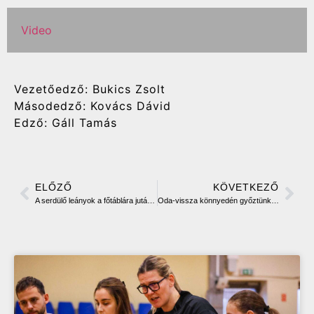
Video
Vezetőedző: Bukics Zsolt
Másodedző: Kovács Dávid
Edző: Gáll Tamás
ELŐZŐ
KÖVETKEZŐ
A serdülő leányok a főtáblára jutásért küzdenek
Oda-vissza könnyedén győztünk az Alba „B” ellen a Regionális Bajnokság nyitóján