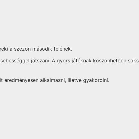
neki a szezon második felének.
bességgel játszani. A gyors játéknak köszönhetően sokszor 
t eredményesen alkalmazni, illetve gyakorolni.