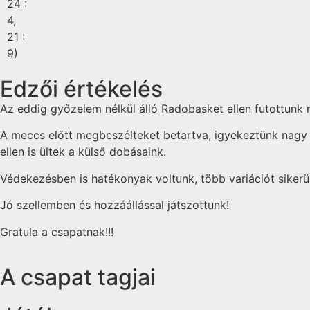
24 :
4,
21 :
9)
Edzői értékelés
Az eddig győzelem nélkül álló Radobasket ellen futottunk 
A meccs előtt megbeszélteket betartva, igyekeztünk nagy se
ellen is ültek a külső dobásaink.
Védekezésben is hatékonyak voltunk, több variációt sikerül
Jó szellemben és hozzáállással játszottunk!
Gratula a csapatnak!!!
A csapat tagjai