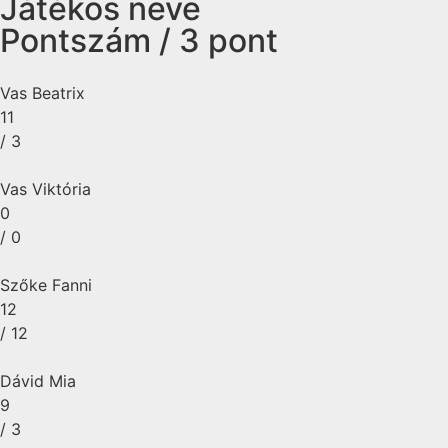
Játékos neve
Pontszám / 3 pont
Vas Beatrix
11
/ 3
Vas Viktória
0
/ 0
Szőke Fanni
12
/ 12
Dávid Mia
9
/ 3