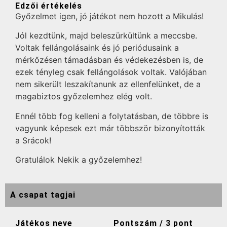
Edzői értékelés
Győzelmet igen, jó játékot nem hozott a Mikulás!
Jól kezdtünk, majd beleszürkültünk a meccsbe.
Voltak fellángolásaink és jó periódusaink a
mérkőzésen támadásban és védekezésben is, de
ezek tényleg csak fellángolások voltak. Valójában
nem sikerült leszakítanunk az ellenfelünket, de a
magabiztos győzelemhez elég volt.
Ennél több fog kelleni a folytatásban, de többre is
vagyunk képesek ezt már többször bizonyították
a Srácok!
Gratulálok Nekik a győzelemhez!
A csapat tagjai
Játékos neve
Pontszám / 3 pont