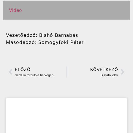
Video
Vezetőedző: Blahó Barnabás
Másodedző: Somogyfoki Péter
ELŐZŐ
KÖVETKEZŐ
Serdülő forduló a hétvégén
Bíztató jelek