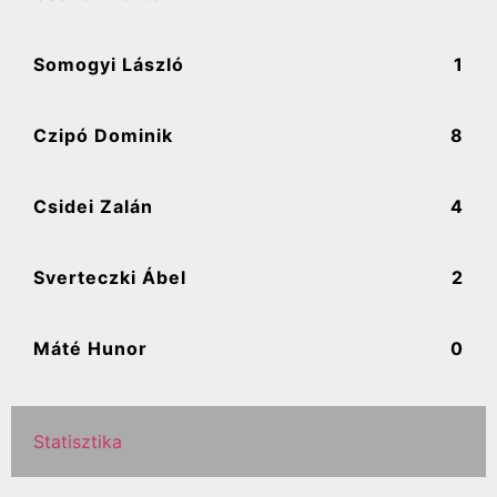
Somogyi László
1
Czipó Dominik
8
Csidei Zalán
4
Sverteczki Ábel
2
Máté Hunor
0
Statisztika