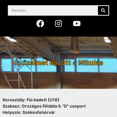
Győzelmet hozott a Mikulás
Korosztály: Fiú kadett (U16)
Szakasz: Országos Főtábla II. "D" csoport
Helyszín: Székesfehérvár