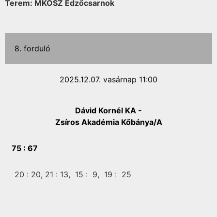
Terem: MKOSZ Edzőcsarnok
8. forduló
2025.12.07. vasárnap 11:00
Dávid Kornél KA -
Zsíros Akadémia Kőbánya/A
75 :
67
20 :
20,
21 :
13,
15 :
9,
19 :
25