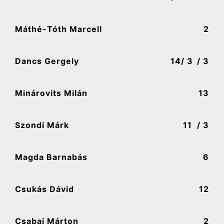
Máthé-Tóth Marcell
2
Dancs Gergely
14
/ 3
/ 3
Minárovits Milán
13
Szondi Márk
11
/ 3
Magda Barnabás
6
Csukás Dávid
12
Csabai Márton
2