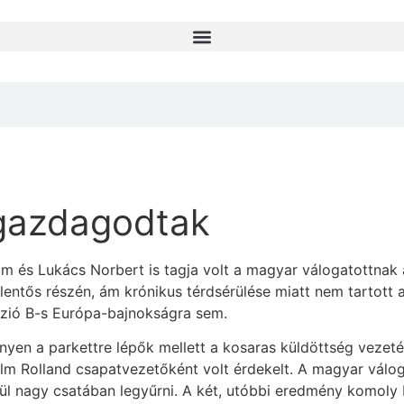
gazdagodtak
m és Lukács Norbert is tagja volt a magyar válogatottnak 
jelentős részén, ám krónikus térdsérülése miatt nem tartott 
ízió B-s Európa-bajnokságra sem.
nyen a parkettre lépők mellett a kosaras küldöttség vezet
m Rolland csapatvezetőként volt érdekelt. A magyar válog
erül nagy csatában legyűrni. A két, utóbbi eredmény komoly