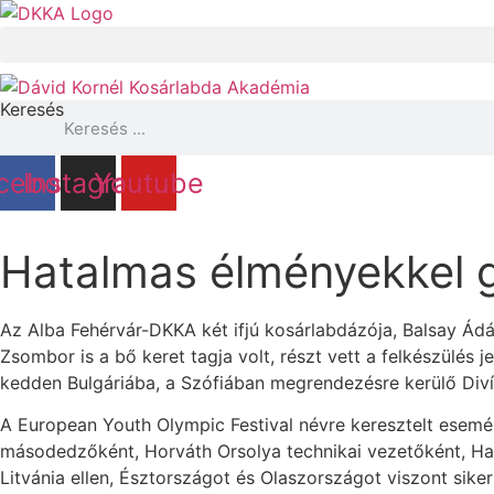
Ugrás
a
tartalomhoz
Keresés
cebook
Instagram
Youtube
Hatalmas élményekkel 
Az Alba Fehérvár-DKKA két ifjú kosárlabdázója, Balsay Ádá
Zsombor is a bő keret tagja volt, részt vett a felkészülés 
kedden Bulgáriába, a Szófiában megrendezésre kerülő Div
A European Youth Olympic Festival névre keresztelt esemé
másodedzőként, Horváth Orsolya technikai vezetőként, Hal
Litvánia ellen, Észtországot és Olaszországot viszont sik