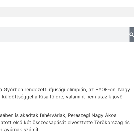
a Győrben rendezett, ifjúsági olimpián, az EYOF-on. Nagy
a küldöttséggel a Kisalföldre, valamint nem utazik jövő
ésében is akadtak fehérváriak, Pereszegi Nagy Ákos
atott első két összecsapását elvesztette Törökország és
 bravúrnak számít.