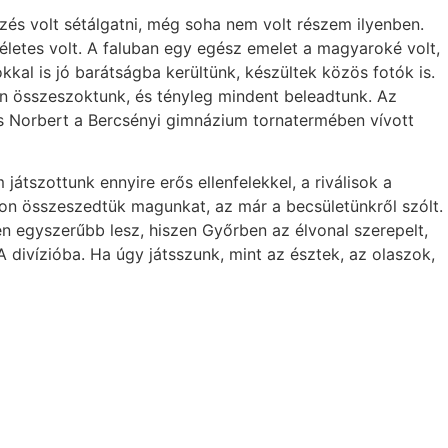
rzés volt sétálgatni, még soha nem volt részem ilyenben.
kéletes volt. A faluban egy egész emelet a magyaroké volt,
kkal is jó barátságba kerültünk, készültek közös fotók is.
ban összeszoktunk, és tényleg mindent beleadtunk. Az
ács Norbert a Bercsényi gimnázium tornatermében vívott
játszottunk ennyire erős ellenfelekkel, a riválisok a
on összeszedtük magunkat, az már a becsületünkről szólt.
n egyszerűbb lesz, hiszen Győrben az élvonal szerepelt,
 divízióba. Ha úgy játsszunk, mint az észtek, az olaszok,