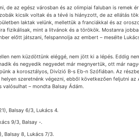
ani, de az egész városban és az olimpiai faluban is remek é
obák kicsik voltak és a tévé is hiányzott, de az ellátás tö
ületben laktak velünk, mellettük a franciákkal és az oroszo
ra fizikálisak, mint a litvánok és a törökök. Mostanra job
mber előtt játszani, felspannolja az embert – mesélte Luk
llen nem küzdöttünk eléggé, nem jött ki a lépés. Eddig nem 
rmadik és negyedik negyedet már megnyertük, ott már nagy
ünk a korosztályos, Divízió B-s Eb-n Szófiában. Az részbe
helyen szeretnénk végezni, ebből következően feljutni az A
 is valósulhat – mondta Balsay Ádám.
), Balsay 6/3, Lukács 4.
ács 9/3, Balsay -.
, Balsay 8, Lukács 7/3.