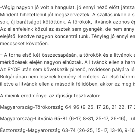
-Végig nagyon jó volt a hangulat, jó ennyi néző előtt játsz
Mindent hihetetlenül jól megszerveztek. A szállásunkon a sz
sok, új barátságot kötöttünk. A törökök, litvánok azonos ép
Az ellenfeleink közül az észtek sem gyengék, de nem annyi
elejétől kezdve nagyon koncentráltunk. Tényleg jó ennyi e
meccseket követően.
– A torna első két összecsapásán, a törökök és a litvánok e
mérkőzések elején nagyon elhúztak. A litvánok ellen a ha
Az EYOF után sem következik pihenő, rövidesen pályára lép
Bulgáriában nem lesznek kemény ellenfelek. Az első három 
illetve a litvánok ellen a második félidőben, akkor ez meg
A mieink eredményei az ifjúsági fesztiválon:
Magyarország-Törökország 64-96 (9-25, 17-28, 21-22, 17-21
Magyarország-Litvánia 65-81 (6-17, 8-31, 25-17, 26-16), Luk
Észtország-Magyarország 63-74 (26-25, 15-17, 13-16, 9-16)